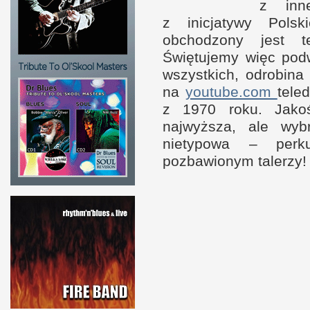
z i
nn
z i
nicjatywy Pols
obchodzony jest t
Świętujemy więc pod
wszystkich, odrobina
na
youtube.com
tele
z 1
970 roku. Jak
najwyższa, ale wyb
nietypowa – perk
pozbawionym talerzy! 