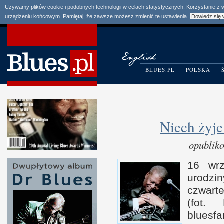
Używamy plików cookie i podobnych technologii w celach statystycznych. Korzystanie z
urządzeniu końcowym. Pamiętaj, że zawsze możesz zmienić te ustawienia.
Dowiedz się 
BLUES.PL
POLSKA
Niech żyje
opublik
16 wr
urodzi
czwarte
(fot.
blues