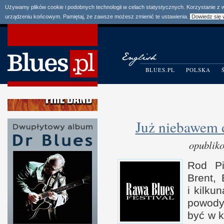
Używamy plików cookie i podobnych technologii w celach statystycznych. Korzystanie z
urządzeniu końcowym. Pamiętaj, że zawsze możesz zmienić te ustawienia.
Dowiedz się 
BLUES.PL
POLSKA
Już niebawem 
opublik
Rod Pi
Brent, 
i k
ilku
powody
być
w 