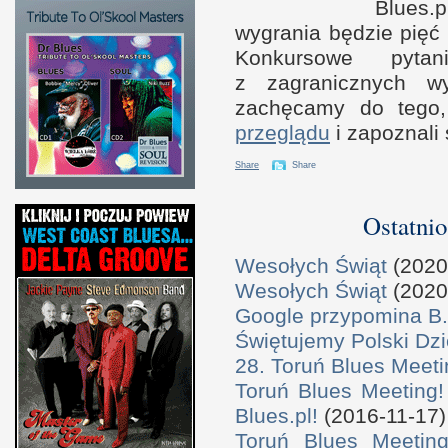
Blues.
wygrania będzie pięć
Konkursowe pytan
z z
agranicznych 
zachęcamy do tego,
przeglądu
i z
apoznali
Share
Share
Ostatnio
Wesołych Świąt
(2020
Wesołych Świąt
(2020
Google przypomina B.
Świętujemy Polski Dzi
28. Toruń Blues Meeti
Toruń Blues Meeting!
Blues.pl!
(2016-11-17)
Toruń Blues Meeting