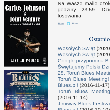
Na Wasze maile czek
godziny 23:59. Dz
losowania.
Share
Share
Ostatnio
Wesołych Świąt
(2020
Wesołych Świąt
(2020
Google przypomina B.
Świętujemy Polski Dzi
28. Toruń Blues Meeti
Toruń Blues Meeting!
Blues.pl!
(2016-11-17)
Toruń Blues Meeting
(2016-11-14)
Jimiway Blues Festiva
Blues.pl!
(2016-10-10)