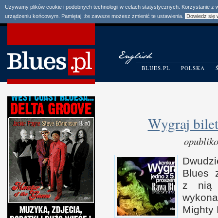
Używamy plików cookie i podobnych technologii w celach statystycznych. Korzystanie z
urządzeniu końcowym. Pamiętaj, że zawsze możesz zmienić te ustawienia.
Dowiedz się 
BLUES.PL
POLSKA
Wygraj bilet
opublik
Dwudzie
Blues 
z n
ią
wykona
Mighty 