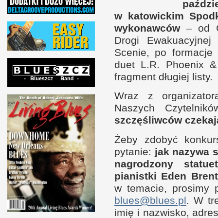
paździ
w k
atowickim Spod
wykonawców
– od G
Drogi Ewakuacyjne
Scenie, po formacje
duet L.R. Phoenix &
fragment długiej listy.
Wraz
z o
rganizato
Naszych Czytelnik
szczęśliwców czekaj
Żeby zdobyć konkurs
pytanie:
jak nazywa s
nagrodzony statu
pianistki Eden Bren
w t
emacie, prosimy p
blues@blues.pl
.
W t
r
imię
i n
azwisko, adre