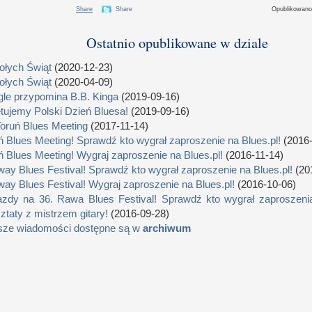
Share
Share
Opublikowan
Ostatnio opublikowane w dziale
łych Świąt
(2020-12-23)
łych Świąt
(2020-04-09)
le przypomina B.B. Kinga
(2019-09-16)
tujemy Polski Dzień Bluesa!
(2019-09-16)
Toruń Blues Meeting
(2017-11-14)
ń Blues Meeting! Sprawdź kto wygrał zaproszenie na Blues.pl!
(2016-
ń Blues Meeting! Wygraj zaproszenie na Blues.pl!
(2016-11-14)
way Blues Festival! Sprawdź kto wygrał zaproszenie na Blues.pl!
(20
way Blues Festival! Wygraj zaproszenie na Blues.pl!
(2016-10-06)
zdy na 36. Rawa Blues Festival! Sprawdź kto wygrał zaproszenia
ztaty z mistrzem gitary!
(2016-09-28)
sze wiadomości dostępne są w
archiwum