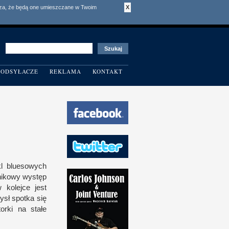
acza, że będą one umieszczane w Twoim
X
ODSYŁACZE
REKLAMA
KONTAKT
kl bluesowych
nikowy występ
w k
olejce jest
ysł spotka się
orki na stałe