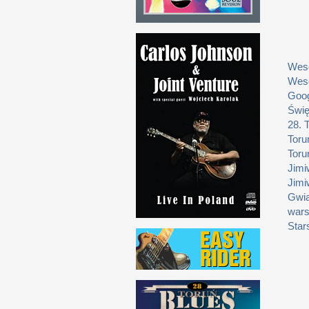
Weso
Weso
Goog
Świę
28. 
Toru
Toru
Jimi
Jimi
Gwia
wars
Star