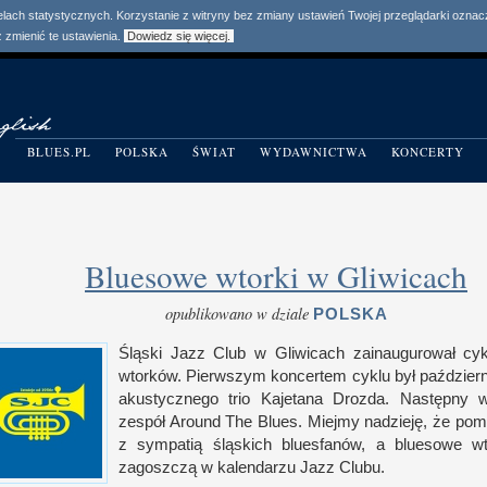
elach statystycznych. Korzystanie z witryny bez zmiany ustawień Twojej przeglądarki ozn
zmienić te ustawienia.
Dowiedz się więcej.
BLUES.PL
POLSKA
ŚWIAT
WYDAWNICTWA
KONCERTY
Bluesowe wtorki w Gliwicach
opublikowano w dziale
POLSKA
Śląski Jazz Club
w G
liwicach zainaugurował cy
wtorków. Pierwszym koncertem cyklu był paździer
akustycznego trio Kajetana Drozda. Następny
zespół Around The Blues. Miejmy nadzieję, że pom
z s
ympatią śląskich bluesfanów,
a b
luesowe wt
zagoszczą
w k
alendarzu Jazz Clubu.