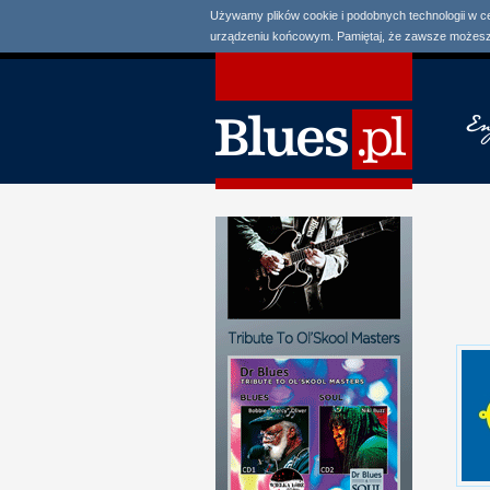
Używamy plików cookie i podobnych technologii w c
urządzeniu końcowym. Pamiętaj, że zawsze możesz 