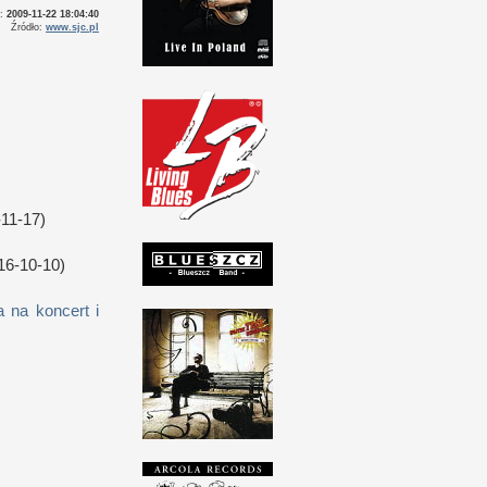
o:
2009-11-22 18:04:40
Źródło:
www.sjc.pl
11-17)
16-10-10)
 na koncert i