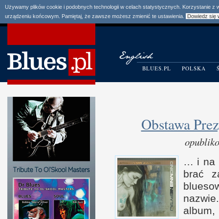
Używamy plików cookie i podobnych technologii w celach statystycznych. Korzystanie z
urządzeniu końcowym. Pamiętaj, że zawsze możesz zmienić te ustawienia.
Dowiedz się 
BLUES.PL
POLSKA
Obstawa Prez
opublik
…
i n
a 
brać z
blues
nazwie.
album