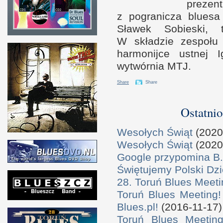
preze
z p
ogranicza blues
Sławek Sobieski, 
W s
kładzie zespoł
harmonijce ustnej 
wytwórnia MTJ.
Share
Share
Ostatnio
Wesołych Świąt
(2020
Wesołych Świąt
(2020
Google przypomina B.
Świętujemy Polski Dzi
28. Toruń Blues Meeti
Toruń Blues Meeting!
Blues.pl!
(2016-11-17)
Toruń Blues Meeting