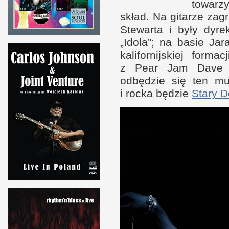
towarz
skład. Na gitarze za
Stewarta
i b
yły dyre
„Idola”; na basie Ja
kalifornijskiej form
z P
ear Jam Dave 
odbędzie się ten mu
i r
ocka będzie
Stary 