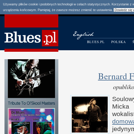
Używamy plików cookie i podobnych technologii w celach statystycznych. Korzystanie z
urządzeniu końcowym. Pamiętaj, że zawsze możesz zmienić te ustawienia.
Dowiedz się 
BLUES.PL
POLSKA
Bernard 
opublik
Soulo
Micka 
wokali
domow
jedyn