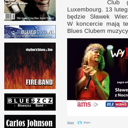
Club 
Luxembourg. 13 luteg
będzie Sławek Wier
W k
oncercie mają t
Blues Clubem muzycy
Share
Share