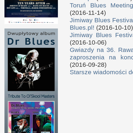
Toruń Blues Meeting
(2016-11-14)
Jimiway Blues Festiva
Blues.pl!
(2016-10-10)
Jimiway Blues Festiv
(2016-10-06)
Gwiazdy na 36. Rawa 
zaproszenia na konc
(2016-09-28)
Starsze wiadomości 