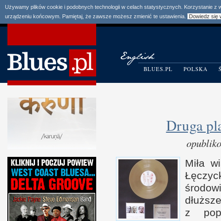
Używamy plików cookie i podobnych technologii w celach statystycznych. Korzystanie z
urządzeniu końcowym. Pamiętaj, że zawsze możesz zmienić te ustawienia.
Dowiedz się 
BLUES.PL
POLSKA
Druga pl
opublik
Miła w
Łęczy
środow
dłuż
z p
o