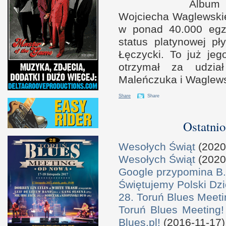
Album
Wojciecha Waglewski
w p
onad 40.000 egz
status platynowej pł
Łęczycki. To już jeg
otrzymał za udzi
Maleńczuka
i W
aglew
Share
Share
Ostatnio
Wesołych Świąt
(2020
Wesołych Świąt
(2020
Google przypomina B.
Świętujemy Polski Dzi
28. Toruń Blues Meeti
Toruń Blues Meeting!
Blues.pl!
(2016-11-17)