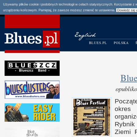
Używamy plików cookie i podobnych technologii w celach statystycznych. Korzystanie z
urządzeniu końcowym. Pamiętaj, że zawsze możesz zmienić te ustawienia.
Dowiedz się 
BLUES.PL
POLSKA
Blu
opublik
Począ
okres
organi
Rybnik
Ziemi R