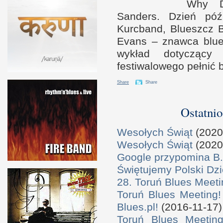
Why 
Sanders. Dzień późn
Kurcband, Blueszcz 
Evans – znawca blue
wykład dotyczący 
festiwalowego pełnić 
Share
Share
Ostatnio
Wesołych Świąt
(2020
Wesołych Świąt
(2020
Google przypomina B.
Świętujemy Polski Dzi
28. Toruń Blues Meeti
Toruń Blues Meeting!
Blues.pl!
(2016-11-17)
Toruń Blues Meeting