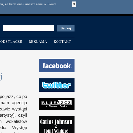
acza, że będą one umieszczane w Twoim
X
ODSYŁACZE
REKLAMA
KONTAKT
j
po jazz, co po
a nam agencja
zawie wystąpi
rtysty), czyli
h wokalistów
dia. Występ