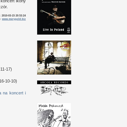
 koncert ikony
zór.
o:
2010-03-15 20:53:24
o:
www.merygold.biz
11-17)
16-10-10)
 na koncert i