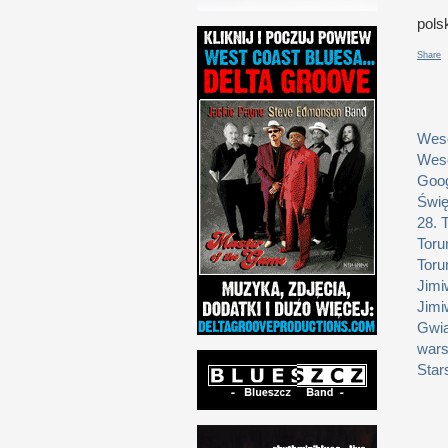
pols
Share
Weso
Weso
Goog
Świę
28. 
Toru
Toru
Jimi
Jimi
Gwia
wars
Star