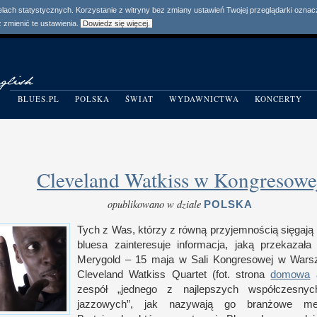
elach statystycznych. Korzystanie z witryny bez zmiany ustawień Twojej przeglądarki ozn
zmienić te ustawienia.
Dowiedz się więcej.
BLUES.PL
POLSKA
ŚWIAT
WYDAWNICTWA
KONCERTY
Cleveland Watkiss w Kongresowe
opublikowano w dziale
POLSKA
Tych
z W
as, którzy
z r
ówną przyjemnością sięgają 
bluesa zainteresuje informacja, jaką przekazał
Merygold – 15 maja
w S
ali Kongresowej
w W
ars
Cleveland Watkiss Quartet (fot. strona
domowa
a
zespół „jednego
z n
ajlepszych współczesnyc
jazzowych”, jak nazywają go branżowe me