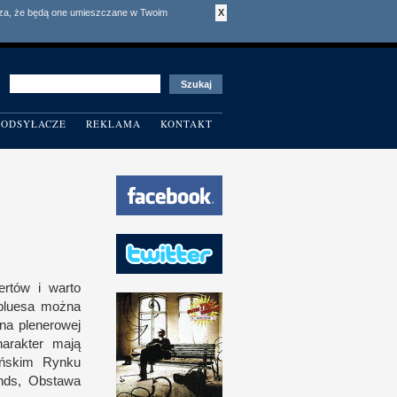
acza, że będą one umieszczane w Twoim
X
ODSYŁACZE
REKLAMA
KONTAKT
certów
i w
arto
 bluesa można
 na plenerowej
arakter mają
eńskim Rynku
unds, Obstawa