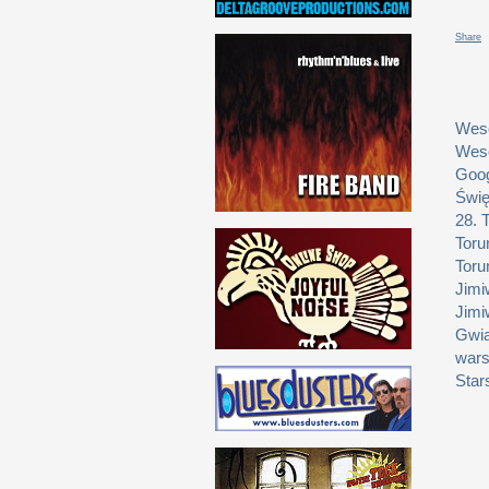
Share
Weso
Weso
Goog
Świę
28. 
Toru
Toru
Jimi
Jimi
Gwia
wars
Star