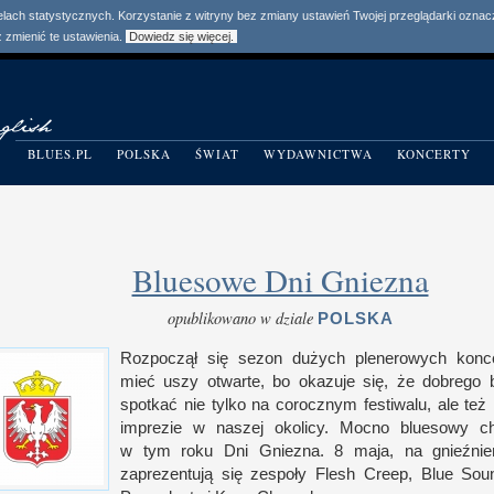
elach statystycznych. Korzystanie z witryny bez zmiany ustawień Twojej przeglądarki ozn
zmienić te ustawienia.
Dowiedz się więcej.
BLUES.PL
POLSKA
ŚWIAT
WYDAWNICTWA
KONCERTY
Bluesowe Dni Gniezna
opublikowano w dziale
POLSKA
Rozpoczął się sezon dużych plenerowych kon
mieć uszy otwarte, bo okazuje się, że dobrego
spotkać nie tylko na corocznym festiwalu, ale też
imprezie
w n
aszej okolicy. Mocno bluesowy ch
w t
ym roku Dni Gniezna.
8 m
aja, na gnieźni
zaprezentują się zespoły Flesh Creep, Blue So