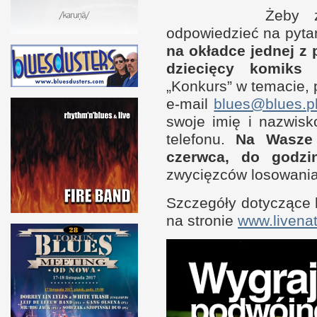
Żeby z
odpowiedzieć na pyta
na okładce jednej
z 
dziecięcy komiks
„Konkurs”
w t
emacie, 
e-mail
blues@blues.p
swoje imię
i n
azwisk
telefonu.
Na Wasze
czerwca, do godzi
zwycięzców losowania
Szczegóły dotyczące
na stronie
www.livenat