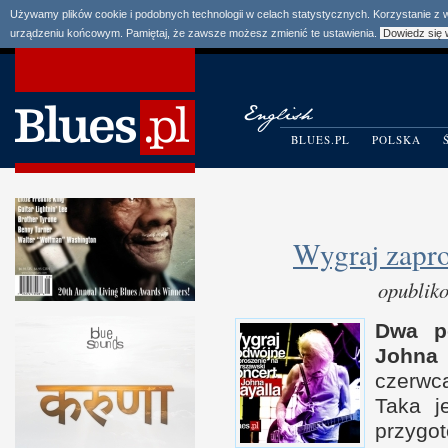
Używamy plików cookie i podobnych technologii w celach statystycznych. Korzystanie z
urządzeniu końcowym. Pamiętaj, że zawsze możesz zmienić te ustawienia.
Dowiedz się 
BLUES.PL
POLSKA
Wygraj zapro
opublik
Dwa p
Johna
czerw
Taka j
przygot