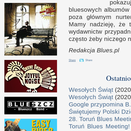
pokazuj
bluesowych albumów u
poza głównym nurt
Mamy nadzieję, że t
wydawnictw przypadn
często żeby niczego n
Redakcja Blues.pl
Share
Share
Ostatnio
Wesołych Świąt
(2020
Wesołych Świąt
(2020
Google przypomina B.
Świętujemy Polski Dzi
28. Toruń Blues Meeti
Toruń Blues Meeting!