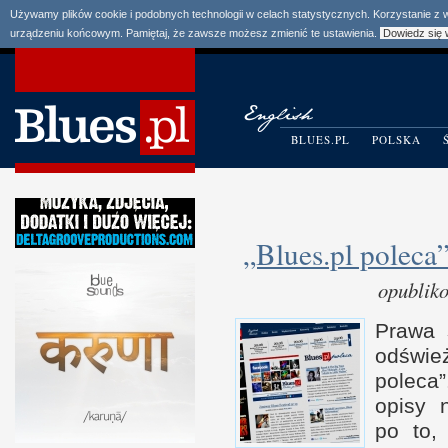
Używamy plików cookie i podobnych technologii w celach statystycznych. Korzystanie z
urządzeniu końcowym. Pamiętaj, że zawsze możesz zmienić te ustawienia.
Dowiedz się 
BLUES.PL
POLSKA
„Blues.pl poleca”
opublik
Prawa 
odświ
poleca”
opisy 
po to,