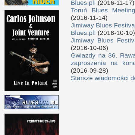
Blues.pl!
(2016-11-17)
Toruń Blues Meeting
(2016-11-14)
Jimiway Blues Festiva
Blues.pl!
(2016-10-10)
Jimiway Blues Festiv
(2016-10-06)
Gwiazdy na 36. Rawa 
zaproszenia na konc
(2016-09-28)
Starsze wiadomości 