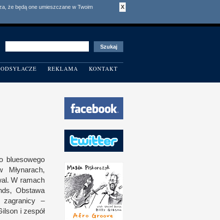
acza, że będą one umieszczane w Twoim
X
ODSYŁACZE
REKLAMA
KONTAKT
go bluesowego
w M
łynarach,
wal.
W r
amach
unds, Obstawa
 z
agranicy –
 Gilson
i z
espół