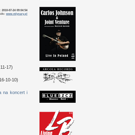
o:
2010-07-24 09:04:54
ódło:
www.mlynary.pl
11-17)
16-10-10)
 na koncert i