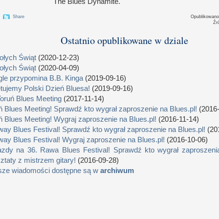
The Blues Dynamite.
Share
Opublikowan
Źr
Ostatnio opublikowane w dziale
łych Świąt
(2020-12-23)
łych Świąt
(2020-04-09)
le przypomina B.B. Kinga
(2019-09-16)
tujemy Polski Dzień Bluesa!
(2019-09-16)
Toruń Blues Meeting
(2017-11-14)
ń Blues Meeting! Sprawdź kto wygrał zaproszenie na Blues.pl!
(2016-
ń Blues Meeting! Wygraj zaproszenie na Blues.pl!
(2016-11-14)
way Blues Festival! Sprawdź kto wygrał zaproszenie na Blues.pl!
(20
way Blues Festival! Wygraj zaproszenie na Blues.pl!
(2016-10-06)
zdy na 36. Rawa Blues Festival! Sprawdź kto wygrał zaproszenia
ztaty z mistrzem gitary!
(2016-09-28)
sze wiadomości dostępne są w
archiwum