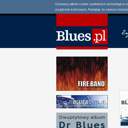
Używamy plików cookie i podobnych technologii w c
urządzeniu końcowym. Pamiętaj, że zawsze możesz 