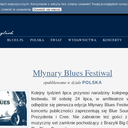
elach statystycznych. Korzystanie z witryny bez zmiany ustawień Twojej przeglądarki ozn
zmienić te ustawienia.
Dowiedz się więcej.
BLUES.PL
POLSKA
ŚWIAT
WYDAWNICTWA
KONCERTY
Młynary Blues Festiwal
opublikowano w dziale
POLSKA
Kolejny tydzień lipca przynosi narodziny kolejne
festiwalu.
W s
obotę 24 lipca,
w a
mfiteatrze
odbędzie się pierwsza edycja Młynary Blues Festi
koncertu publiczności zaprezentują się Blue So
Prezydenta
i C
ree. Nie zabraknie też gości
z
muzyczny set zamknie pochodzący
z B
razylii Big