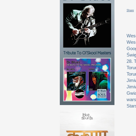
Share
Weso
Weso
Goog
Świę
28. 
Toru
Toru
Jimi
Jimi
Gwia
wars
Star