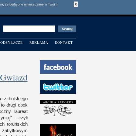
acza, że będą one umieszczane w Twoim
X
ODSYŁACZE
REKLAMA
KONTAKT
a Gwiazd
erzcholskiego
to drugi obok
oczny laureat
zynkę” – czyli
ych toruńskich
d zabytkowym