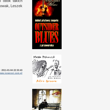
ei obok takich
Nowak, Leszek
o:
2011-01-04 22:33:43
www.nowosci.com.pl