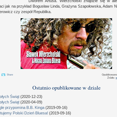
Dworem Artusa. Wierzcholski znajdzie się
w a
l
aci jak na przykład Bogusław Linda, Grażyna Szapołowska, Adam 
erowicz czy zespół Republika.
Share
Opublikowan
Źródło:
Ostatnio opublikowane w dziale
łych Świąt
(2020-12-23)
łych Świąt
(2020-04-09)
le przypomina B.B. Kinga
(2019-09-16)
tujemy Polski Dzień Bluesa!
(2019-09-16)