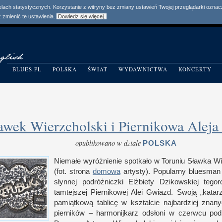
elach statystycznych. Korzystanie z witryny bez zmiany ustawień Twojej przeglądarki ozn
zmienić te ustawienia.
Dowiedz się więcej.
BLUES.PL
POLSKA
ŚWIAT
WYDAWNICTWA
KONCERTY
awek Wierzcholski i Piernikowa Alej
opublikowano w dziale
POLSKA
Niemałe wyróżnienie spotkało
w T
oruniu Sławka Wi
(fot. strona
domowa
artysty). Popularny bluesman 
słynnej podróżniczki Elżbiety Dzikowskiej tegor
tamtejszej Piernikowej Alei Gwiazd. Swoją „katar
pamiątkową tablicę
w k
ształcie najbardziej znan
pierników – harmonijkarz odsłoni
w c
zerwcu po