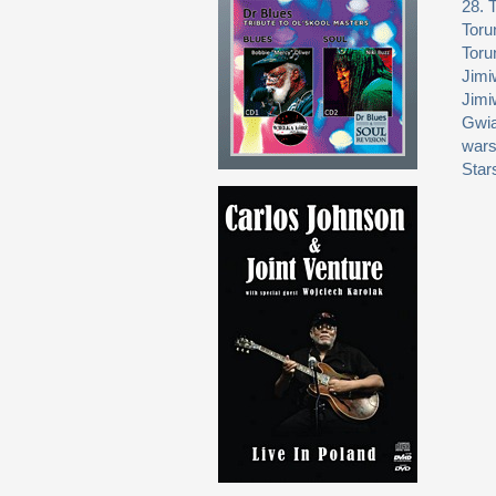
28. 
Toru
Toru
Jimi
Jimi
Gwia
wars
Star