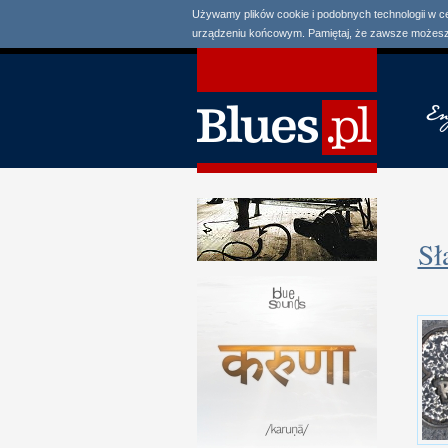
Używamy plików cookie i podobnych technologii w c
urządzeniu końcowym. Pamiętaj, że zawsze możesz 
Sł