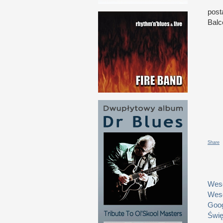
post
Balc
Share
Weso
Weso
Goog
Świę