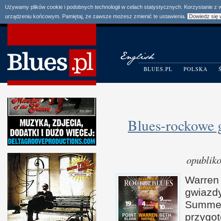
Używamy plików cookie i podobnych technologii w celach statystycznych. Korzystanie z
urządzeniu końcowym. Pamiętaj, że zawsze możesz zmienić te ustawienia.
Dowiedz się 
BLUES.PL
POLSKA
Blues-rockowe
opublik
Warren
gwiazd
Summ
przygo