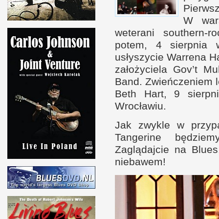
Pierwsz
W w
a
weterani southern-r
potem,
4 s
ierpnia
usłyszycie Warrena Ha
założyciela Gov’t M
Band. Zwieńczeniem le
Beth Hart,
9 s
ierp
Wrocławiu.
Jak zwykle
w p
rzyp
Tangerine będzie
Zaglądajcie na Blues
niebawem!