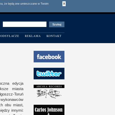
acza, że będą one umieszczane w Twoim
X
ODSYŁACZE
REKLAMA
KONTAKT
oczna edycja
ększe miasta
oszcz-Toruń
u wykonawców
ch obu miast,
iędzy innymi: