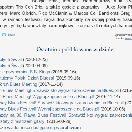
Boogie Boys, formacja Harmonijkowy Atak, Zy
społem Trio Con Brio,
a t
akże goście
z z
agranicy – Juke Joint P
hers, Mark Olbrich, Rico McClarrin & Marcos Coll Band oraz Greg 
ry
w r
amach festiwalu zagra dwa koncerty na swojej polskiej trasi
rzyszyć będą warsztaty harmonijkowe
i k
onkurs dla młodych harmon
Share
Opublikowan
Źródło:
www.
Ostatnio opublikowane w dziale
łych Świąt
(2020-12-23)
łych Świąt
(2020-04-09)
le przypomina B.B. Kinga
(2019-09-16)
tujemy Polski Dzień Bluesa!
(2019-09-16)
Toruń Blues Meeting
(2017-11-14)
ń Blues Meeting! Sprawdź kto wygrał zaproszenie na Blues.pl!
(2016-
ń Blues Meeting! Wygraj zaproszenie na Blues.pl!
(2016-11-14)
way Blues Festival! Sprawdź kto wygrał zaproszenie na Blues.pl!
(20
way Blues Festival! Wygraj zaproszenie na Blues.pl!
(2016-10-06)
zdy na 36. Rawa Blues Festival! Sprawdź kto wygrał zaproszenia
ztaty z mistrzem gitary!
(2016-09-28)
sze wiadomości dostępne są w
archiwum