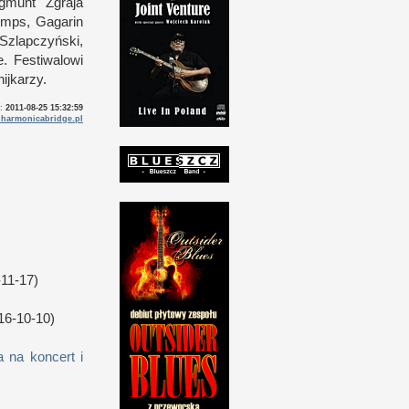
gmunt Zgraja
imps, Gagarin
Szlapczyński,
e. Festiwalowi
ijkarzy.
o:
2011-08-25 15:32:59
harmonicabridge.pl
11-17)
16-10-10)
 na koncert i