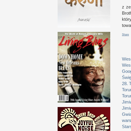
z z
e
Brot
któ
towa
Share
Weso
Weso
Goog
Świę
28. 
Toru
Toru
Jimi
Jimi
Gwia
wars
Star