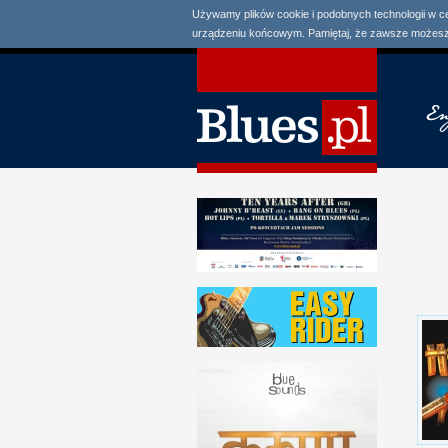
Używamy plików cookie i podobnych technologii w c
urządzeniu końcowym. Pamiętaj, że zawsze możesz 