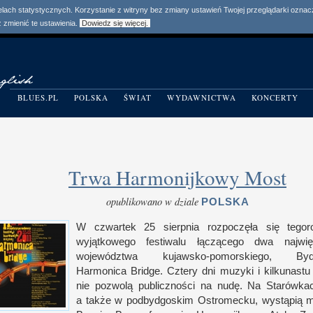
elach statystycznych. Korzystanie z witryny bez zmiany ustawień Twojej przeglądarki ozn
zmienić te ustawienia.
Dowiedz się więcej.
BLUES.PL
POLSKA
ŚWIAT
WYDAWNICTWA
KONCERTY
Trwa Harmonijkowy Most
opublikowano w dziale
POLSKA
W czwartek 25 sierpnia rozpoczęła się tegor
wyjątkowego festiwalu łączącego dwa najwi
województwa kujawsko-pomorskiego, Bydg
Harmonica Bridge. Cztery dni muzyki
i k
ilkunast
nie pozwolą publiczności na nudę. Na Starówka
a t
akże
w p
odbydgoskim Ostromecku, wystąpią m