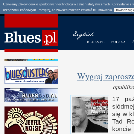
Używamy plików cookie i podobnych technologii w celach statystycznych. Korzystanie z
urządzeniu końcowym. Pamiętaj, że zawsze możesz zmienić te ustawienia.
Dowiedz się 
BLUES.PL
POLSKA
Wygraj zaprosz
opublik
17 paź
siódmej
się
w k
Tad Ro
koncie