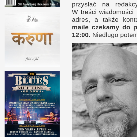
przysłać na redak
W t
reści wiadomości
adres,
a t
akże kont
maile czekamy do pi
12:00.
Niedługo potem