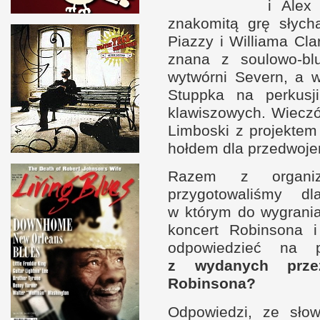
i A
lex
znakomitą grę słych
Piazzy
i W
illiama Cl
znana
z s
oulowo-b
wytwórni Severn,
a 
Stuppka na perkus
klawiszowych. Wieczó
Limboski
z p
rojektem
hołdem dla przedwoj
Razem
z o
rgan
przygotowaliśmy dl
w k
tórym do wygrani
koncert Robinsona
odpowiedzieć na 
z w
ydanych prz
Robinsona?
Odpowiedzi, ze sł