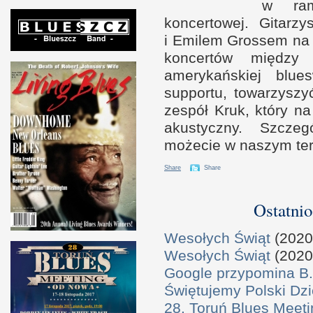
w r
a
koncertowej. Gitarz
i E
milem Grossem na 
koncertów międz
amerykańskiej blu
supportu, towarzysz
zespół Kruk, który n
akustyczny. Szcze
możecie
w n
aszym te
Share
Share
Ostatnio
Wesołych Świąt
(2020
Wesołych Świąt
(2020
Google przypomina B.
Świętujemy Polski Dzi
28. Toruń Blues Meeti