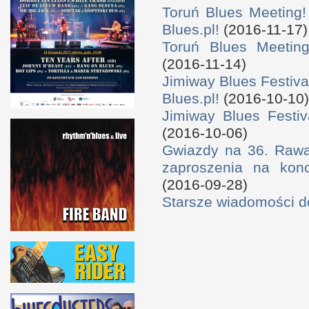
Toruń Blues Meeting!
Blues.pl!
(2016-11-17)
Toruń Blues Meeting
(2016-11-14)
Jimiway Blues Festiva
Blues.pl!
(2016-10-10)
Jimiway Blues Festiv
(2016-10-06)
Gwiazdy na 36. Rawa 
zaproszenia na konc
(2016-09-28)
Starsze wiadomości 