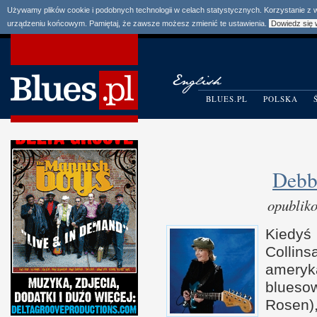
Używamy plików cookie i podobnych technologii w celach statystycznych. Korzystanie z
urządzeniu końcowym. Pamiętaj, że zawsze możesz zmienić te ustawienia.
Dowiedz się 
BLUES.PL
POLSKA
Debbi
opublik
Kiedy
Collin
amery
blueso
Rosen)