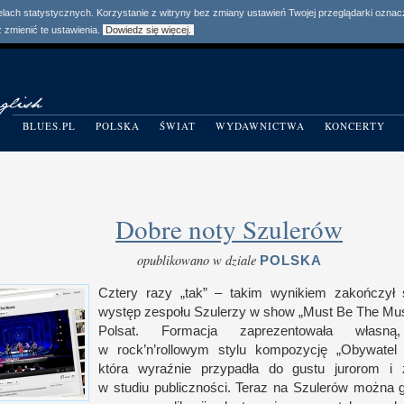
elach statystycznych. Korzystanie z witryny bez zmiany ustawień Twojej przeglądarki ozn
zmienić te ustawienia.
Dowiedz się więcej.
BLUES.PL
POLSKA
ŚWIAT
WYDAWNICTWA
KONCERTY
Dobre noty Szulerów
opublikowano w dziale
POLSKA
Cztery razy „tak” – takim wynikiem zakoń­czył si
występ zespołu Szulerzy
w s
how „Must Be The Mu
Pol­sat. For­macja zaprezen­towała własn
w r
ock’n’rollowym stylu kom­pozycję „Obywate
która wyraź­nie przy­padła do gustu jurorom
i 
w s
tudiu publicz­no­ści. Teraz na Szulerów można