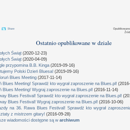
Share
Opublikowan
Źród
Ostatnio opublikowane w dziale
łych Świąt
(2020-12-23)
łych Świąt
(2020-04-09)
le przypomina B.B. Kinga
(2019-09-16)
tujemy Polski Dzień Bluesa!
(2019-09-16)
Toruń Blues Meeting
(2017-11-14)
ń Blues Meeting! Sprawdź kto wygrał zaproszenie na Blues.pl!
(2016-
ń Blues Meeting! Wygraj zaproszenie na Blues.pl!
(2016-11-14)
way Blues Festival! Sprawdź kto wygrał zaproszenie na Blues.pl!
(20
way Blues Festival! Wygraj zaproszenie na Blues.pl!
(2016-10-06)
zdy na 36. Rawa Blues Festival! Sprawdź kto wygrał zaproszenia
ztaty z mistrzem gitary!
(2016-09-28)
sze wiadomości dostępne są w
archiwum