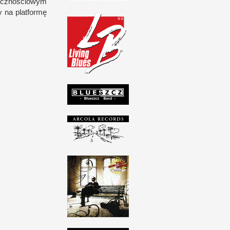
cz­no­ściowym
y na plat­formę