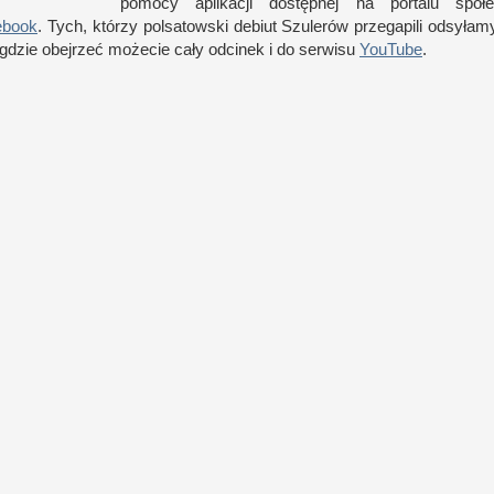
pomocy aplikacji dostęp­nej na por­talu spo­łe
ebook
. Tych, którzy pol­satow­ski debiut Szulerów prze­gapili odsyłam
 gdzie obej­rzeć możecie cały odcinek
i d
o ser­wisu
YouTube
.