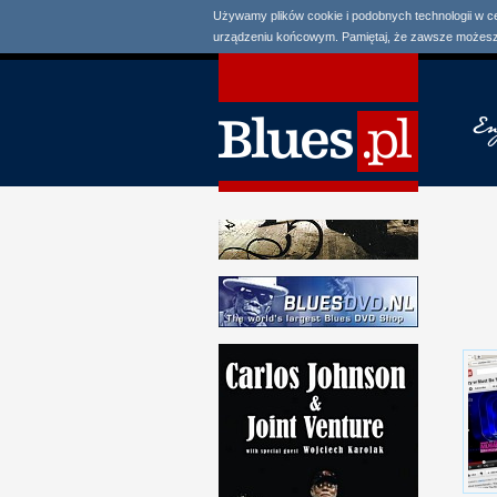
Używamy plików cookie i podobnych technologii w c
urządzeniu końcowym. Pamiętaj, że zawsze możesz 