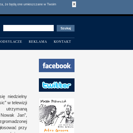
acza, że będą one umieszczane w Twoim
X
ODSYŁACZE
REKLAMA
KONTAKT
ę nie­dzielny
sic”
w t
elewizji
ą, utrzymaną
l Nowak Jan”,
z
gromadzonej
 głosować przy