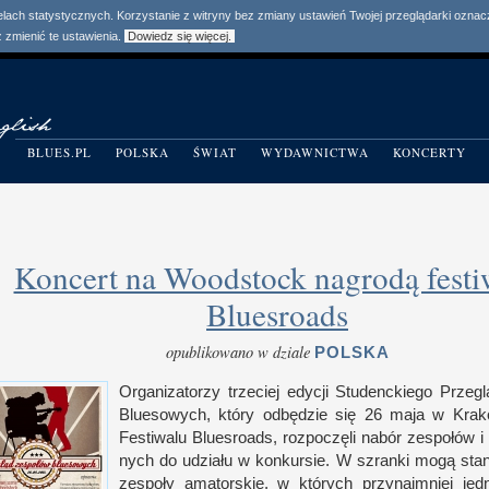
elach statystycznych. Korzystanie z witryny bez zmiany ustawień Twojej przeglądarki ozn
zmienić te ustawienia.
Dowiedz się więcej.
BLUES.PL
POLSKA
ŚWIAT
WYDAWNICTWA
KONCERTY
Koncert na Woodstock nagrodą festi
Bluesroads
opublikowano w dziale
POLSKA
Organizatorzy trzeciej edycji Studenc­kiego Prze­
Bluesowych, który odbędzie się 26 maja
w K
rak
Festiwalu Bluesroads, roz­poczęli nabór zespołów
i
nych do udziału
w k
on­kur­sie.
W s
zranki mogą staną
zespoły amator­skie,
w k
tórych przy­naj­mniej je