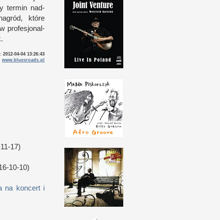
y ter­min nad­
nagród, które
w p
rofesjonal­
.
o:
2012-04-04 13:26:43
:
www.bluesroads.pl
11-17)
16-10-10)
 na koncert i