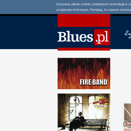
Używamy plików cookie i podobnych technologii w c
urządzeniu końcowym. Pamiętaj, że zawsze możesz 