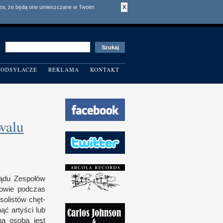
acza, że będą one umieszczane w Twoim
X
ODSYŁACZE
REKLAMA
KONTAKT
walu
glądu Zespołów
owie pod­czas
 s
olistów chęt­
ć arty­ści lub
dna osoba jest