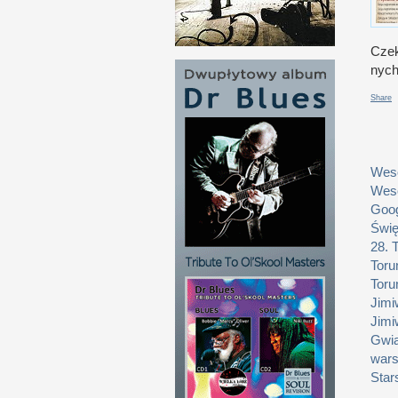
Czek
nych
Share
Weso
Weso
Goog
Świę
28. 
Toru
Toru
Jimi
Jimi
Gwia
wars
Star