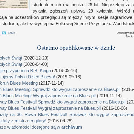
studen­tem lub ma poniżej 26 lat. Nie­prze­kraczaln
syłania zgłoszeń upływa 29 kwiet­nia. Wśród 
aja na uczest­ników prze­glądu są między innymi sesje nagraniowe
 studiach, ale też występ na Fol­kowej Scenie Przy­stanku Woodstock
Share
Opublikowan
Źródło
Ostatnio opublikowane w dziale
łych Świąt
(2020-12-23)
łych Świąt
(2020-04-09)
le przypomina B.B. Kinga
(2019-09-16)
tujemy Polski Dzień Bluesa!
(2019-09-16)
Toruń Blues Meeting
(2017-11-14)
ń Blues Meeting! Sprawdź kto wygrał zaproszenie na Blues.pl!
(2016-
ń Blues Meeting! Wygraj zaproszenie na Blues.pl!
(2016-11-14)
way Blues Festival! Sprawdź kto wygrał zaproszenie na Blues.pl!
(20
way Blues Festival! Wygraj zaproszenie na Blues.pl!
(2016-10-06)
zdy na 36. Rawa Blues Festival! Sprawdź kto wygrał zaproszenia
ztaty z mistrzem gitary!
(2016-09-28)
sze wiadomości dostępne są w
archiwum