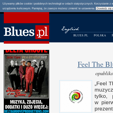
Używamy plików cookie i podobnych technologii w celach statystycznych. Korzystanie z
urządzeniu końcowym. Pamiętaj, że zawsze możesz zmienić te ustawienia.
Dowiedz się 
BLUES.PL
POLSKA
Feel The Bl
opublik
„
Feel T
muzycz
tylko, 
w p
ier
prezen