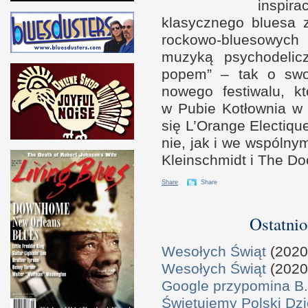
inspira
klasycz­nego bluesa
rockowo-​bluesowy
muzyką psychodelicz
popem” – tak
o s
wo
nowego festiwalu, k
w P
ubie Kotłow­nia
w
się L’Orange Elec­tiq
nie, jak
i w
e wspól­ny
Klein­sch­midt
i T
he Doc
Share
Share
Ostatnio
Wesołych Świąt
(2020
Wesołych Świąt
(2020
Google przypomina B.
Świętujemy Polski Dzi