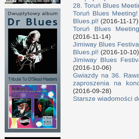
28. Toruń Blues Meeti
Toruń Blues Meeting!
Blues.pl!
(2016-11-17)
Toruń Blues Meeting
(2016-11-14)
Jimiway Blues Festiva
Blues.pl!
(2016-10-10)
Jimiway Blues Festiv
(2016-10-06)
Gwiazdy na 36. Rawa 
zaproszenia na konc
(2016-09-28)
Starsze wiadomości 