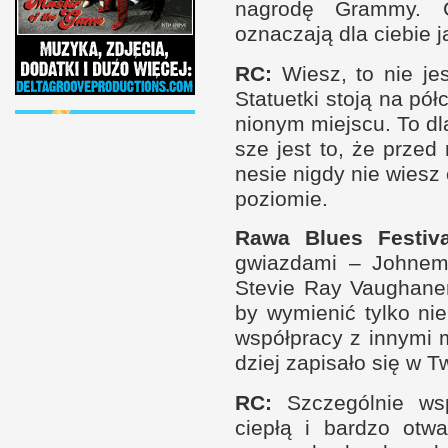
nagrodę Grammy. C
oznaczają dla ciebie j
RC
:
Wiesz, to nie je
Statuetki stoją na pó
nionym miej­scu. To dl
sze jest to, że przed
nesie nigdy nie wiesz
poziomie.
Rawa Blues Festiva
gwiaz­dami – Joh­ne
Stevie Ray Vaughanem
by wymienić tylko nie
współ­pracy
z i
nnymi 
dziej zapisało się
w T
RC
:
Szczegól­nie w
ciepłą
i b
ar­dzo otw