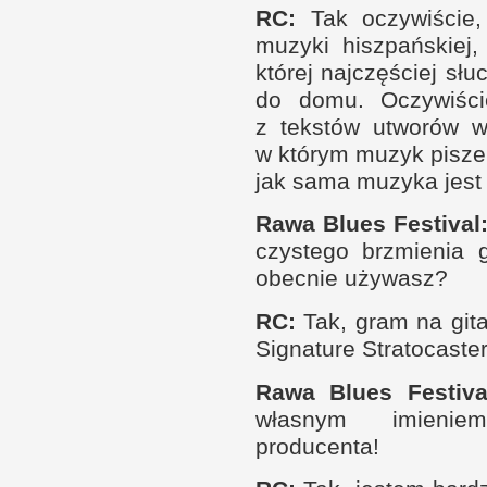
RC
:
Tak oczywi­ście,
muzyki hisz­pań­skiej,
której naj­czę­ściej 
do domu. Oczywi­śc
z t
ek­stów utworów
w
w k
tórym muzyk pisze 
jak sama muzyka jest
Rawa Blues Festival
czystego brzmienia g
obec­nie używasz?
RC
:
Tak, gram na gita
Signature Stratocaster
Rawa Blues Festiva
własnym imieniem
producenta!