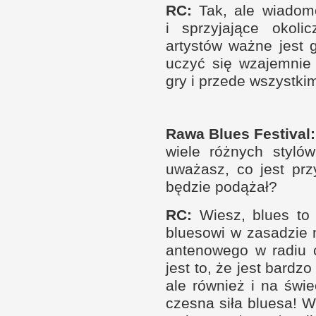
RC
:
Tak, ale wiadomo
i s
przyjające okoli
artystów ważne jest 
uczyć się wzajem­nie
gry
i p
rzede wszyst­ki
Rawa Blues Festival:
wiele róż­nych styló
uważasz, co jest prz
będzie podążał?
RC
:
Wiesz, blues to 
bluesowi
w z
asadzie 
antenowego
w r
adiu 
jest to, że jest bar­d
ale rów­nież
i n
a świe
czesna siła bluesa! W