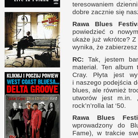
teresowaniem dzien­n
dobre zacznie się nas
Rawa Blues Festiva
powiedzieć
o n
owym
ukaże już wkrótce?
Z 
wynika, że zabierzes
RC
:
Tak, jestem bar­
materiał. Ten album 
Cray. Płyta jest wy
i n
aszego podej­ścia d
blues, ale rów­nież tro
utworów jest m.in.
rock’n’rolla lat ‘50.
Rawa Blues Festiv
wprowadzony do Blu
Fame),
w t
rak­cie sw