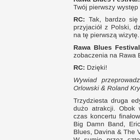
Twój pierw­szy występ
RC
:
Tak, bar­dzo si
przyjaciół
z P
ol­ski, 
na tę pierw­szą wizytę.
Rawa Blues Festival
zobaczenia na Rawa B
RC
:
Dzięki!
Wywiad prze­prowadzi
Orlow­ski
&
Roland Kry
Trzydziesta druga ed
dużo atrak­cji. Obok
czas kon­certu finał
Big Damn Band, Eric
Blues, Davina
&
The V
W s
umie przez czte