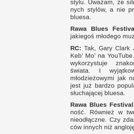
stylu. Uważam, że sil­
nych stylów,
a n
ie p
bluesa.
Rawa Blues Festiva
jakiegoś młodego muzy
RC
:
Tak, Gary Clark 
Keb’ Mo’ na YouTube.
wykorzystuje znakom
świata.
I w
yjąt­
młodzieżowymi jak na
jest już bar­dzo popu
słuchającej bluesa.
Rawa Blues Festival
ność. Rów­nież
w t
w
nieod­łączne. Czy zd
ców innych niż anglo