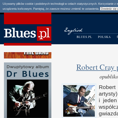
Używamy plików cookie i podobnych technologii w celach statystycznych. Korzystanie z
urządzeniu końcowym. Pamiętaj, że zawsze możesz zmienić te ustawienia.
Dowiedz się 
BLUES.PL
POLSKA
Robert Cray 
opublik
Robert 
artyst
i j
ede
współ­
gwiazdą