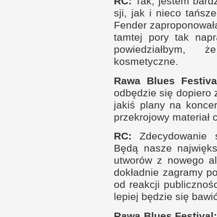
RC
:
Tak, jestem bar­
sji, jak
i n
ieco tań­s
Fen­der zaproponowa
tam­tej pory tak napr
powiedział­bym,
kosmetyczne.
Rawa Blues Festiva
odbędzie się dopiero
jakiś plany na kon­cer
prze­krojowy materiał 
RC
:
Zdecydowanie st
Będą nasze naj­więk­
utworów
z n
owego al
dokład­nie zagramy pod
od reak­cji publicz­no­ś
lepiej będzie się bawić
Rawa Blues Festival