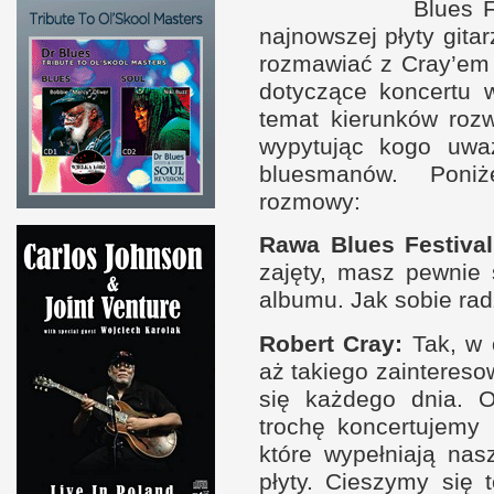
Blues F
naj­now­szej płyty git
roz­mawiać
z C
ray’em
dotyczące kon­certu
temat kierun­ków roz
wypytując kogo uwa
bluesmanów. Poniże
rozmowy:
Rawa Blues Festival
zajęty, masz pew­nie
albumu. Jak sobie rad
Robert Cray:
Tak,
w 
aż takiego zain­tereso
się każ­dego dnia. 
trochę kon­cer­tujemy
które wypeł­niają na
płyty. Cieszymy się 