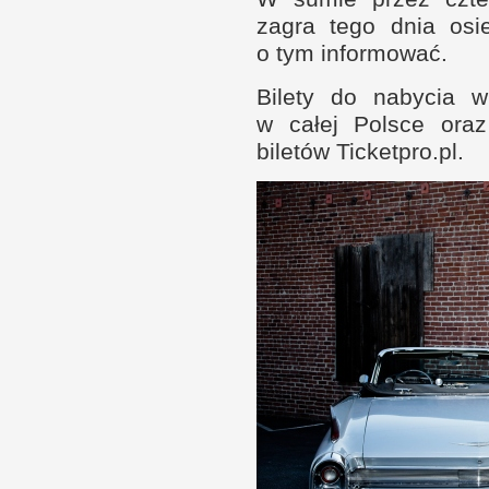
zagra tego dnia osi
o t
ym informować.
Bilety do nabycia
w
w c
ałej Pol­sce or
biletów Tic​ket​pro​.pl.