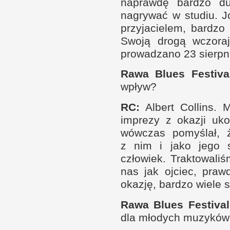
naprawdę bar­dzo du
nagrywać
w s
tudiu. 
przyjacielem, bar­dzo
Swoją drogą wczoraj
prowadzano 23 sierp­ni
Rawa Blues Festiva
wpływ?
RC
:
Albert Col­lins.
imprezy
z o
kazji uko
wów­czas pomyślał, ż
z n
im
i j
ako jego s
człowiek. Trak­towali
nas jak ojciec, praw­
okazję, bar­dzo wiele 
Rawa Blues Festival
dla młodych muzyków 