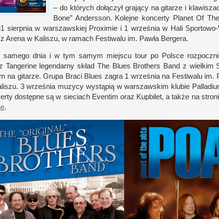
– do których dołączył grający na gitarze
i k
lawiszac
Bone” Anders­son. Kolejne kon­certy Planet Of Th
31 sierp­nia
w w
ar­szaw­skiej Proximie
i 1
września
w H
ali Sportowo
sz Arena
w K
aliszu,
w r
amach Festiwalu im. Pawła Bergera.
o samego dnia
i w
tym samym miej­scu tour po Pol­sce roz­pocz­n
z Tan­gerine legen­darny skład The Blues Brothers Band
z w
iel­kim
m na gitarze. Grupa Braci Blues zagra
1 w
rześnia na Festiwalu im. 
aliszu.
3 w
rześnia muzycy wystąpią
w w
ar­szaw­skim klubie Pal­ladiu
certy dostępne są
w s
ieciach Even­tim oraz Kup­bilet,
a t
akże na stron
ne
.