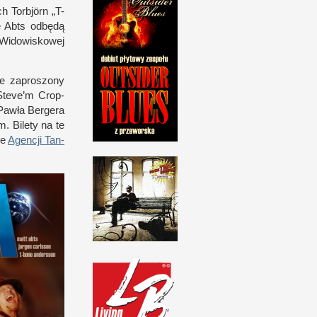
h Tor­björn „T-​
e Abts odbędą
-​Widowiskowej
ie zaproszony
 Steve’m Crop­
Pawła Ber­gera
m. Bilety na te
ie
Agen­cji Tan­