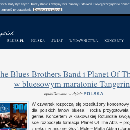
elach statystycznych. Korzystanie z witryny bez zmiany ustawień Twojej przeglądarki ozn
zmienić te ustawienia.
Dowiedz się więcej.
BLUES.PL
POLSKA
ŚWIAT
WYDAWNICTWA
KONCERTY
he Blues Brothers Band i Planet Of T
w bluesowym maratonie Tangerin
opublikowano w dziale
POLSKA
W czwar­tek roz­począł się prze­dłużony kon­cer­towy
dla pol­skich fanów bluesa
i r
ocka przy­gotowała 
gerine. Kon­cer­tem
w k
rakow­skiej Rotun­dzie swoją
sce roz­poczęła for­macja Planet Of The Abts – p
z s
ek­cji ryt­micz­nej Gov’t Mule – Matta Abtsa
i J
or­