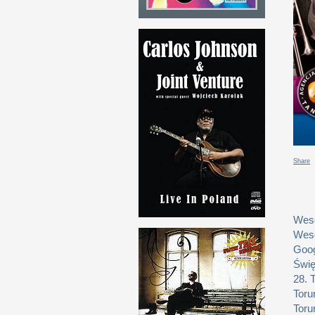
Share
Weso
Weso
Goog
Świę
28. 
Toru
Toru