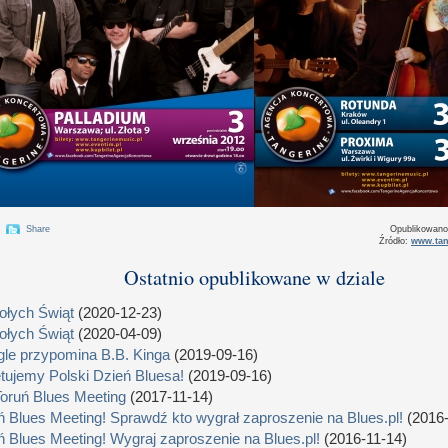
Share
Opublikowan
Źródło:
www.tan
Ostatnio opublikowane w dziale
łych Świąt
(2020-12-23)
łych Świąt
(2020-04-09)
le przypomina B.B. Kinga
(2019-09-16)
tujemy Polski Dzień Bluesa!
(2019-09-16)
Toruń Blues Meeting
(2017-11-14)
ń Blues Meeting! Sprawdź kto wygrał zaproszenie na Blues.pl!
(2016-
ń Blues Meeting! Wygraj zaproszenie na Blues.pl!
(2016-11-14)