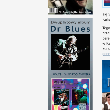
się 
Kali
Teg
prze
pere
w K
kon­
geri