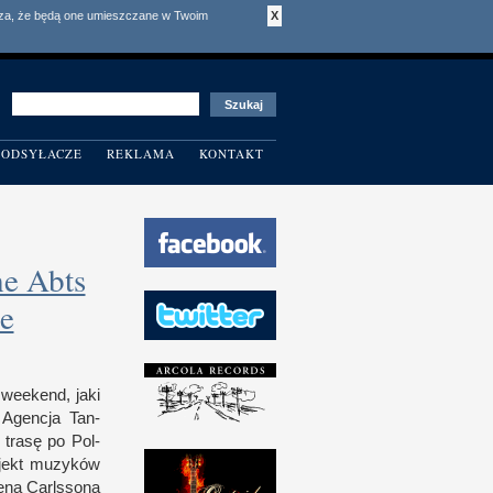
acza, że będą one umieszczane w Twoim
X
ODSYŁACZE
REKLAMA
KONTAKT
he Abts
e
 week­end, jaki
Agen­cja Tan­
 trasę po Pol­
rojekt muzyków
gena Carls­sona