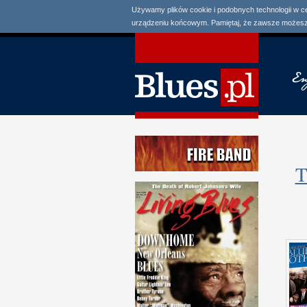
Używamy plików cookie i podobnych technologii w c
urządzeniu końcowym. Pamiętaj, że zawsze możesz 
T