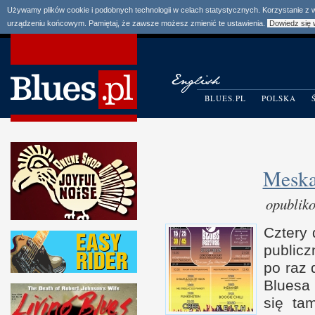
Używamy plików cookie i podobnych technologii w celach statystycznych. Korzystanie z
urządzeniu końcowym. Pamiętaj, że zawsze możesz zmienić te ustawienia.
Dowiedz się 
BLUES.PL
POLSKA
Meskal
opublik
Cztery
publicz
po raz 
Bluesa
się ta