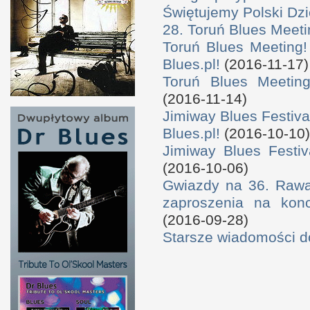
Świętujemy Polski Dzi
28. Toruń Blues Meeti
Toruń Blues Meeting!
Blues.pl!
(2016-11-17)
Toruń Blues Meeting
(2016-11-14)
Jimiway Blues Festiva
Blues.pl!
(2016-10-10)
Jimiway Blues Festiv
(2016-10-06)
Gwiazdy na 36. Rawa 
zaproszenia na konc
(2016-09-28)
Starsze wiadomości 