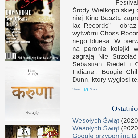
Festiva
Środy Wiel­kopol­skiej
niej Kino Baszta zaprez
lac Records” – obraz 
wytwórni Chess Reco
nego bluesa.
W p
ier
na peronie kolejki 
zagrają Nie Strzelać
Sebastian Riedel
i 
Indianer, Boogie Chi
Dunn, który wygłosi te
Share
Share
Ostatnio
Wesołych Świąt
(2020
Wesołych Świąt
(2020
Google przypomina B.