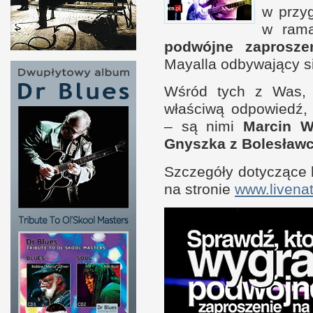
w p
rzy
w r
ama
podwójne zaprosze
Mayalla odbywający s
Wśród tych
z W
as,
właściwą odpowiedź,
– są nimi
Marcin 
Gnyszka
z B
olesław
Szczegóły dotyczące
na stronie
www.livenat