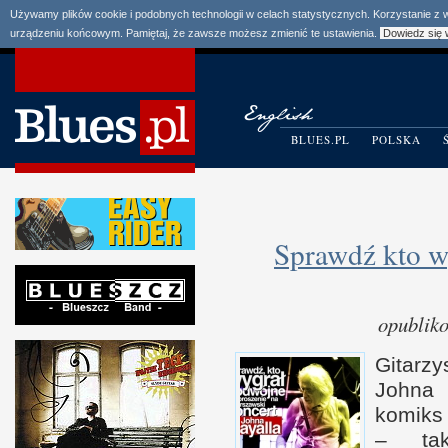
Używamy plików cookie i podobnych technologii w celach statystycznych. Korzystanie z
urządzeniu końcowym. Pamiętaj, że zawsze możesz zmienić te ustawienia.
Dowiedz się 
BLUES.PL
POLSKA
Sprawdź kto w
opublik
Gitarz
Johna 
komiks
– tak