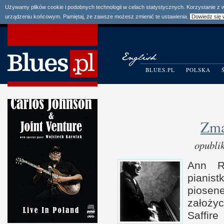
Używamy plików cookie i podobnych technologii w celach statystycznych. Korzystanie z
urządzeniu końcowym. Pamiętaj, że zawsze możesz zmienić te ustawienia.
Dowiedz się 
BLUES.PL
POLSKA
Zma
opubli
Ann R
pianist
piosen
założy
Saf­fi