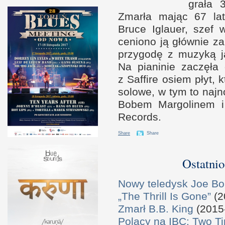
grała 
Zmarła mając 67 lat
Bruce Iglauer, szef 
ceniono ją głów­nie z
przy­godę
z m
uzyką j
Na pianinie zaczęła 
z S
af­fire osiem płyt,
solowe,
w t
ym to naj­
Bobem Mar­golinem
Records.
Share
Share
Ostatnio
Nowy teledysk Joe B
„The Thrill Is Gone”
(2
Zmarł B.B. King
(2015
Polacy na IBC: Two T