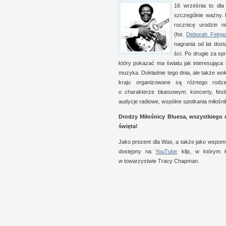
16 września to dla 
szczegól­nie ważny.
rocz­nicę urodzin n
(fot.
Deborah Fein­go
nagrania od lat dost
ści. Po drugie za sp
który pokazać ma światu jak interesująca
muzyka. Dokład­nie tego dnia, ale także wokó
kraju organizowane są róż­nego rodz
o c
harak­terze bluesowym: kon­certy, fes
audycje radiowe, wspólne spo­tkania miłośn
Drodzy Miłośnicy Bluesa, wszyst­kieg
święta!
Jako prezent dla Was,
a t
akże jako wspo­mn
dostępny na
YouTube
klip,
w k
tórym k
w t
owarzystwie Tracy Chapman.