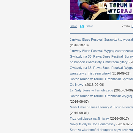
Share
Share
Źródło:
B
Jimiway Blues Festival! Sprawdź kto wygrał
(2016-10-10)
Jimiway Blues Festival! Wygraj zaproszenie 
Gwiazdy na 36. Rawa Blues Festival! Spra
na koncert i warsztaty z mistrzem gitary!
(2
Gwiazdy na 36. Rawa Blues Festival! Wygra
warsztaty z mistrzem gitary!
(2016-09-21)
Devon Allman w Toruniu i Poznaniu! Sprawd
Od Nowy!
(2016-09-09)
17. Satyrblues w Tarnobrzegu
(2016-09-08)
Devon Allman w Toruniu i Poznaniu! Wygra
(2016-09-07)
Mark Olbrich Blues Eternity & Toruń Friends
(2016-09-01)
Trzy dni bluesa na Jimiway
(2016-08-17)
Nowy teledysk Joe Bonamassy
(2016-02-2
Starsze wiadomości dostępne są w
archi