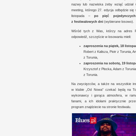
nazwy lub nazwiska żeby wziąć udział
meeting, którego 27. edycja odbędzie się
listopada –
po
pięć pojedyn­czy
z f
estiwalowych dni
(wybierane losowo).
Wśród tych
z W
as, którzy na adres Red
odpowiedź, szczę­ście
w l
osowaniu mieli:
zaproszenia na piątek, 18 listop
Robert
z K
alisza, Piotr
z T
orunia, A
z T
orunia,
zaproszenia na sobotę, 19 listop
Krzysz­tof
z P
łocka, Adam
z T
orunia
z T
orunia.
Na zwycięz­ców,
a t
akże na wszyst­kie in
w k
lubie „Od Nowa” czekać będą na To
wykonawcy
i g
orąca atmos­fera,
w r
am
fanami,
a i
ch idolami prak­tycz­nie prze­
program znaj­dziecie na stronie festiwalu.