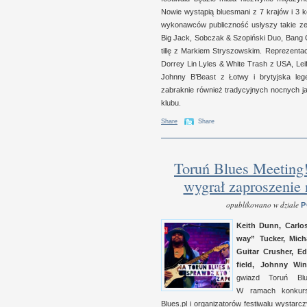
Nowie wystąpią bluesmani
z 7
krajów
i 3
ko
wykonaw­ców publicz­ność usłyszy takie z
Big Jack, Sob­czak
&
Szopiń­ski Duo, Bang 
tillę
z M
ar­kiem Stryszow­skim. Reprezen­ta
Dor­rey Lin Lyles
&
White Trash z
USA
, Le
Johnny B’Beast z Łotwy
i b
rytyj­ska le
zabrak­nie rów­nież tradycyj­nych noc­nych 
klubu.
Share
Share
Toruń Blues Meeting
wygrał zaproszenie 
opublikowano w dziale
P
Keith Dunn, Car­lo
way” Tuc­ker, Mich
Guitar Crusher, Ed
field, Johnny Win
gwiazd Toruń Blu
W r
amach kon­kur
Blues​.pl
i o
rganizatorów festiwalu wystar­c