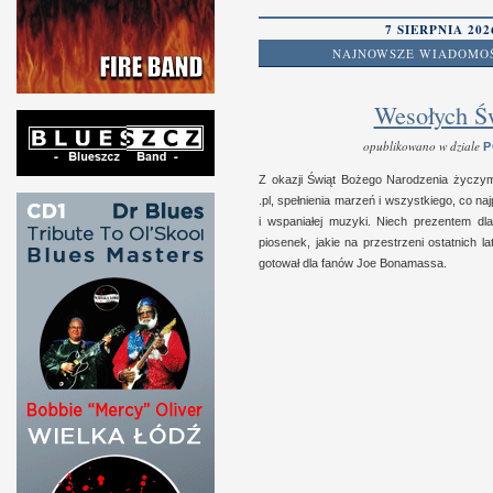
7 SIERPNIA 202
NAJNOWSZE WIADOMO
Wesołych Ś
opublikowano w dziale
P
Z okazji Świąt Bożego Narodzenia życzym
.pl, speł­nienia marzeń
i w
szyst­kiego, co naj­
i w
spaniałej muzyki. Niech prezen­tem d
piosenek, jakie na prze­strzeni ostat­nich la
gotował dla fanów Joe Bonamassa.