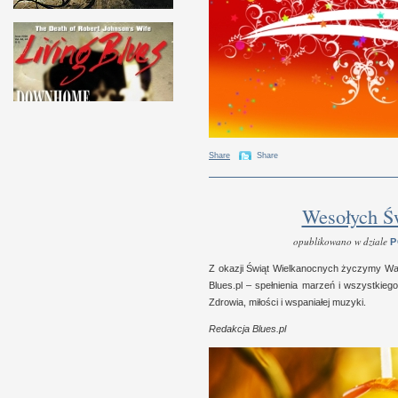
Share
Share
Wesołych Ś
opublikowano w dziale
P
Z okazji Świąt Wiel­kanoc­nych życzymy W
Blues​.pl – speł­nienia marzeń
i w
szyst­kiego
Zdrowia, miło­ści
i w
spaniałej muzyki.
Redak­cja Blues​.pl