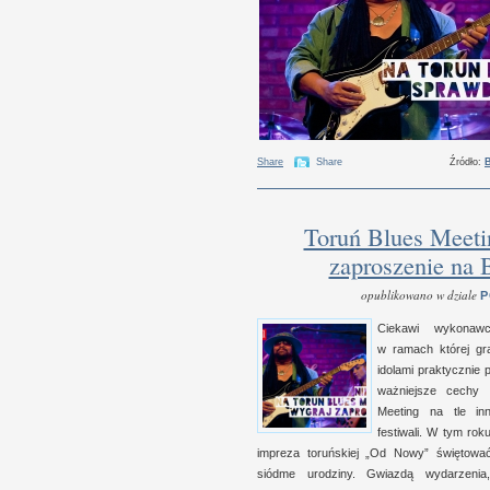
Share
Share
Źródło:
B
Toruń Blues Meeti
zaproszenie na B
opublikowano w dziale
P
Ciekawi wykona
w r
amach której gr
idolami prak­tycz­nie p
waż­niej­sze cechy
Meeting na tle inn
festiwali.
W t
ym rok
impreza toruń­skiej „Od Nowy” świętowa
siódme urodziny. Gwiazdą wydarzenia