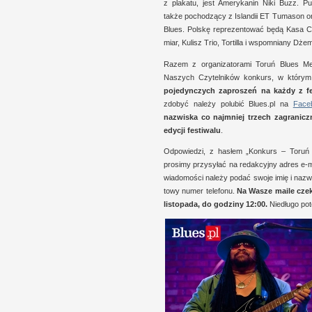
z p
lakatu, jest Amerykanin Niki Buzz.
Pu
także pochodzący
z I
slan­dii
ET
Tumason or
Blues. Pol­skę reprezen­tować będą Kasa 
miar, Kulisz Trio, Tor­tilla
i w
spo­mniany Dżem
Razem
z o
rganizatorami Toruń Blues Mee
Naszych Czytel­ników kon­kurs,
w k
tórym
pojedyn­czych zaproszeń na każdy
z f
zdobyć należy polubić Blues​.pl na
Face
nazwiska co naj­mniej trzech zagranicz
edycji festiwalu
.
Odpowiedzi,
z h
asłem „Kon­kurs – Toruń
prosimy przy­syłać na redak­cyjny adres e-​m
wiadomo­ści należy podać swoje imię
i n
azw
towy numer telefonu.
Na Wasze maile cze
listopada, do godziny 12:00.
Nie­długo p