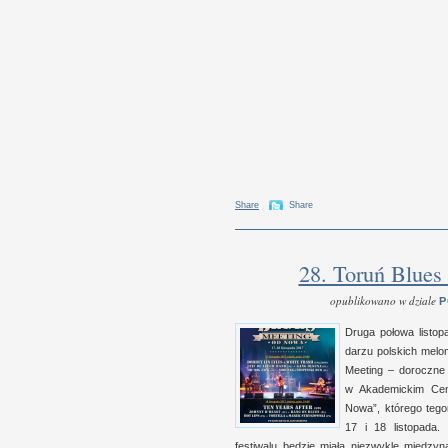
Share
Share
28. Toruń Blues
opublikowano w dziale
P
Druga połowa listo
darzu pol­skich mel
Meeting – doroczne 
w A
kademic­kim Cen
Nowa”, którego tego
17
i 1
8 listopada
festiwalu będzie miała nie­zwykle między