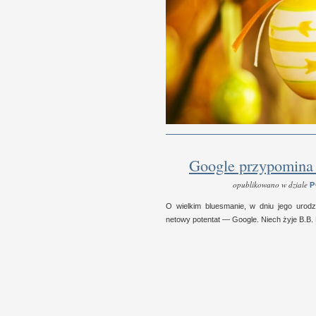
Google przypomina
opublikowano w dziale
P
O wiel­kim bluesmanie,
w d
niu jego urodzi
netowy poten­tat — Google. Niech żyje B.B. 