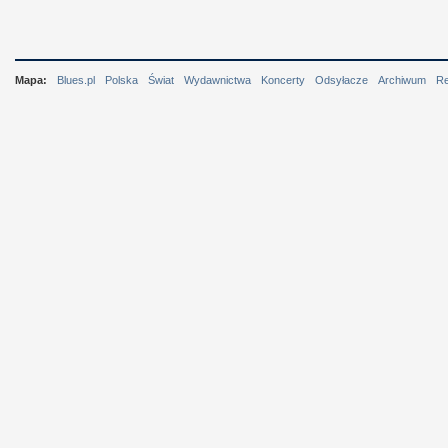
Mapa:
Blues.pl
Polska
Świat
Wydawnictwa
Koncerty
Odsyłacze
Archiwum
R