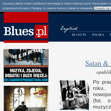
Używamy plików cookie i podobnych technologii w celach statystycznych. Korzystanie z
urządzeniu końcowym. Pamiętaj, że zawsze możesz zmienić te ustawienia.
Dowiedz się 
BLUES.PL
POLSKA
Satan & 
opubli
Po pra
roku,
nowojo
(fot. 
muzyc