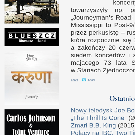
koncert
towarzyszyły np. 
„Journeyman’s Road: 
Mississippi to Post-
przez perkusistę – r
która rozpocznie si
a z
akończy 20 cze
siedem koncertów
i 
mającego 73 lata 
w S
tanach Zjednoczo
Share
Share
Ostatnio
Nowy teledysk Joe B
„The Thrill Is Gone”
(2
Zmarł B.B. King
(2015
Polacy na IBC: Two T