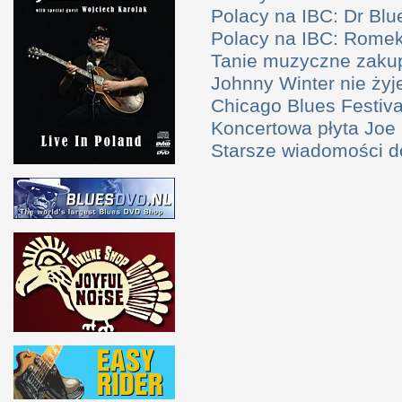
Polacy na IBC: Dr Bl
Polacy na IBC: Rome
Tanie muzyczne zaku
Johnny Winter nie żyj
Chicago Blues Festival
Koncertowa płyta Joe
Starsze wiadomości 