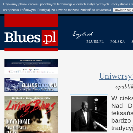
Używamy plików cookie i podobnych technologii w celach statystycznych. Korzystanie z
urządzeniu końcowym. Pamiętaj, że zawsze możesz zmienić te ustawienia.
Dowiedz się 
BLUES.PL
POLSKA
Uniwersyt
opubli
W cieka
Nad Do
teksań
bardzo
tradycy