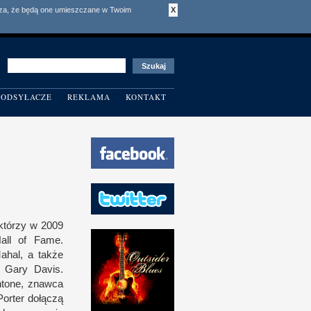
acza, że będą one umieszczane w Twoim
X
ODSYŁACZE
REKLAMA
KONTAKT
 którzy
w 2
009
all of Fame.
Mahal,
a t
akże
 Gary Davis.
Antone, znawca
Porter dołączą