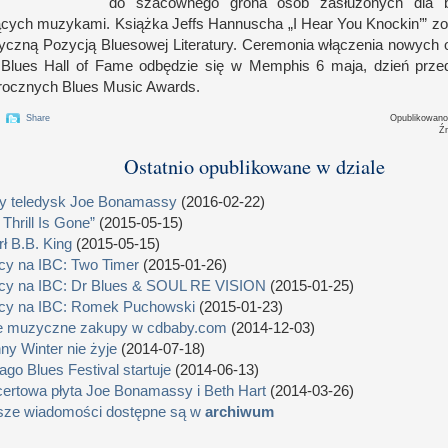
do szacownego grona osób zasłużonych dla 
cych muzykami. Książka Jeffs Hannuscha „I Hear You Knockin’” zo
yczną Pozycją Bluesowej Literatury. Ceremonia włączenia nowych o
Blues Hall of Fame odbędzie się
w M
emphis
6 m
aja, dzień prz
rocznych Blues Music Awards.
Share
Opublikowan
Ź
Ostatnio opublikowane w dziale
 teledysk Joe Bonamassy
(2016-02-22)
 Thrill Is Gone”
(2015-05-15)
ł B.B. King
(2015-05-15)
cy na IBC: Two Timer
(2015-01-26)
cy na IBC: Dr Blues & SOUL RE VISION
(2015-01-25)
cy na IBC: Romek Puchowski
(2015-01-23)
e muzyczne zakupy w cdbaby.com
(2014-12-03)
ny Winter nie żyje
(2014-07-18)
ago Blues Festival startuje
(2014-06-13)
ertowa płyta Joe Bonamassy i Beth Hart
(2014-03-26)
sze wiadomości dostępne są w
archiwum