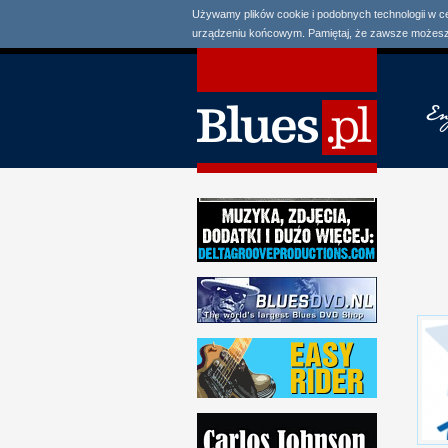
Używamy plików cookie i podobnych technologii w c
urządzeniu końcowym. Pamiętaj, że zawsze możesz 