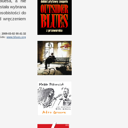
bluesa,
a n
ie
stała wybrana
sobistości do
ed wręczeniem
o:
2009-03-02 00:41:32
ródło:
www.blues.org