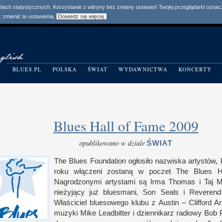
elach statystycznych. Korzystanie z witryny bez zmiany ustawień Twojej przeglądarki ozn
zmienić te ustawienia.
Dowiedz się więcej.
BLUES.PL
POLSKA
ŚWIAT
WYDAWNICTWA
KONCERTY
Blues Hall of Fame 2009
opublikowano w dziale
ŚWIAT
The Blues Foundation ogłosiło nazwiska artystów,
roku włączeni zostaną
w p
oczet The Blues H
Nagrodzonymi artystami są Irma Thomas
i T
aj 
nieżyjący już bluesmani, Son Seals
i R
everend
Właściciel bluesowego klubu
z A
ustin – Clifford 
muzyki Mike Leadbitter
i d
ziennikarz radiowy Bob 