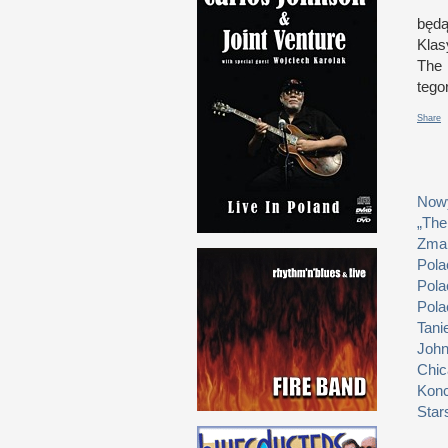
będą
Klas
The 
tego
Share
Nowy
„The
Zmar
Pola
Pola
Pola
Tani
John
Chic
Konc
Star