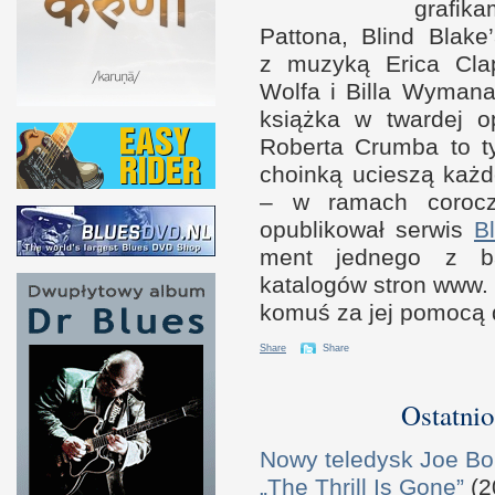
grafik
Pat­tona, Blind Blak
z m
uzyką Erica Clap
Wolfa
i B
illa Wymana;
książka
w t
war­dej 
Roberta Crumba to ty
choinką ucieszą każ­
–
w r
amach corocz
opublikował ser­wis
B
ment jed­nego
z b
katalogów stron www. W
komuś za jej pomocą 
Share
Share
Ostatnio
Nowy teledysk Joe B
„The Thrill Is Gone”
(2