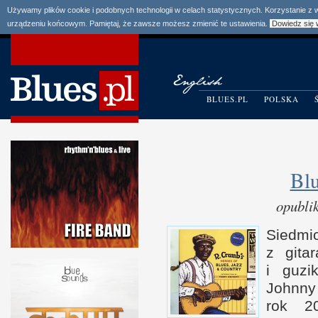
Używamy plików cookie i podobnych technologii w celach statystycznych. Korzystanie z
urządzeniu końcowym. Pamiętaj, że zawsze możesz zmienić te ustawienia.
Dowiedz się 
BLUES.PL
POLSKA
Blu
opubli
Sied­mi
z g
it
i g
uzi
Johnny 
rok
2