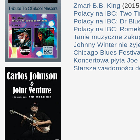
Zmarł B.B. King
(2015
Polacy na IBC: Two T
Polacy na IBC: Dr Bl
Polacy na IBC: Rome
Tanie muzyczne zaku
Johnny Winter nie żyj
Chicago Blues Festival
Koncertowa płyta Joe
Starsze wiadomości 