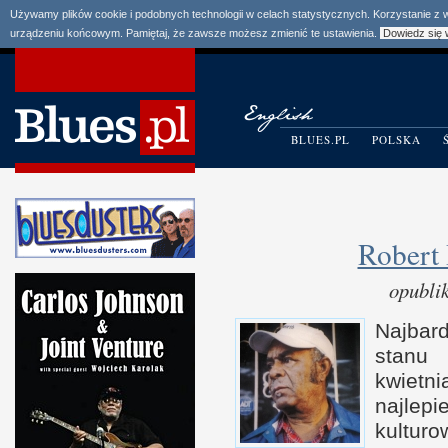
Używamy plików cookie i podobnych technologii w celach statystycznych. Korzystanie z
urządzeniu końcowym. Pamiętaj, że zawsze możesz zmienić te ustawienia.
Dowiedz się 
BLUES.PL
POLSKA
Robert
opubli
Najbard
stanu
kwiet
najlep
kultur