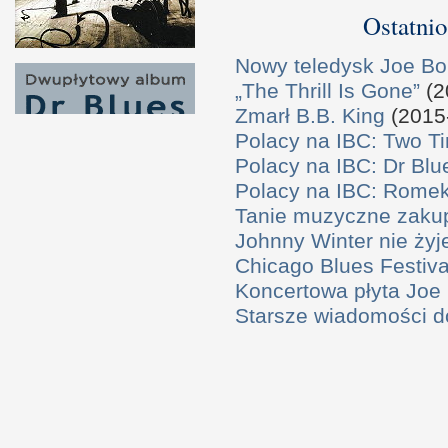
Ostatnio
Nowy teledysk Joe B
„The Thrill Is Gone”
(2
Zmarł B.B. King
(2015
Polacy na IBC: Two T
Polacy na IBC: Dr Bl
Polacy na IBC: Rome
Tanie muzyczne zaku
Johnny Winter nie żyj
Chicago Blues Festival
Koncertowa płyta Joe
Starsze wiadomości 