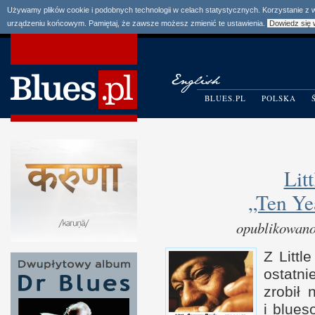
Używamy plików cookie i podobnych technologii w celach statystycznych. Korzystanie z
urządzeniu końcowym. Pamiętaj, że zawsze możesz zmienić te ustawienia.
Dowiedz się 
BLUES.PL
POLSKA
Lit
„Ten Ye
opublikowano
Z Littl
ostatn
zrobił
i b
lues