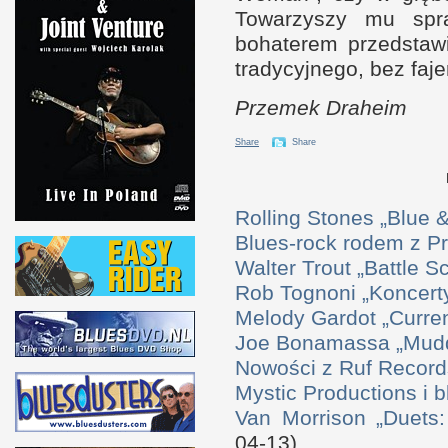
Towarzyszy mu spr
bohaterem przedstawi
tradycyjnego, bez faj
Przemek Draheim
Share
Share
Rolling Stones „Blue
Blues-rock rodem z P
Walter Trout „Battle S
Rob Tognoni „Koncerty
Melody Gardot „Curre
Joe Bonamassa „Mudd
Nowości z Ruf Record
Mystic Productions i 
Van Morrison „Duets
04-13)