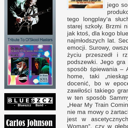
jego so
produkc
tego longplay’a sł
starej szkoły. Brzmi 
jak ktoś, dla kogo blu
najmłodszych lat. Se
emocji. Surowy, owsz
życiu przeszedł
i r
podszewki. Jego gra 
sposób śpiewania – 
home, taki „nieskąp
docenić, bo
w e
poc
zawiłości takiego gra
w t
en sposób Sammy
„Hear My Train Comin
nie ma mowy o żartac
jest
w a
scetycznyc
Woman”, czy
w g
łęb