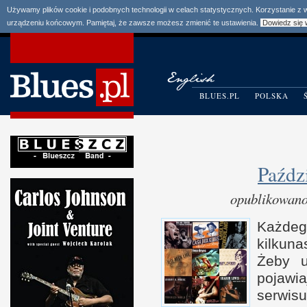
Używamy plików cookie i podobnych technologii w celach statystycznych. Korzystanie z
urządzeniu końcowym. Pamiętaj, że zawsze możesz zmienić te ustawienia.
Dowiedz się 
BLUES.PL
POLSKA
Paźdz
opublikowano
Każdeg
kilkuna
Żeby u
pojawia
serwis