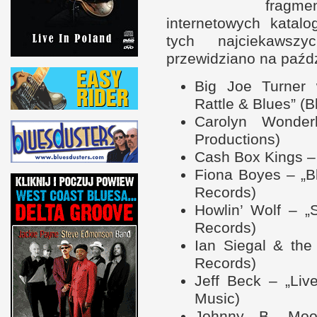
fragme
internetowych katal
tych najciekawsz
przewidziano na paźdz
Big Joe Turner 
Rattle & Blues” (
Carolyn Wonder
Productions)
Cash Box Kings – 
Fiona Boyes – „B
Records)
Howlin’ Wolf – „
Records)
Ian Siegal & th
Records)
Jeff Beck – „Liv
Music)
Johnny B. Moor