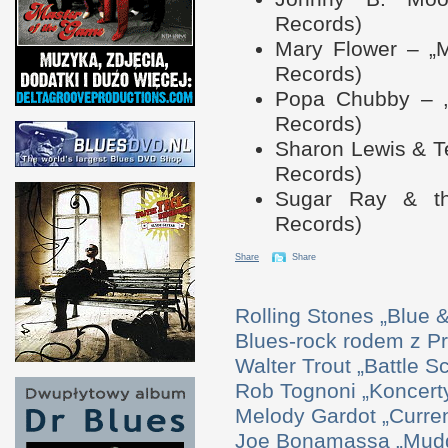
Records)
Mary Flower – „
Records)
Popa Chubby – „
Records)
Sharon Lewis & T
Records)
Sugar Ray & th
Records)
Share
Share
Rolling Stones „Blue
Blues-rock rodem z P
Walter Trout „Battle S
Rob Tognoni „Koncerty
Melody Gardot „Curre
Joe Bonamassa „Mudd