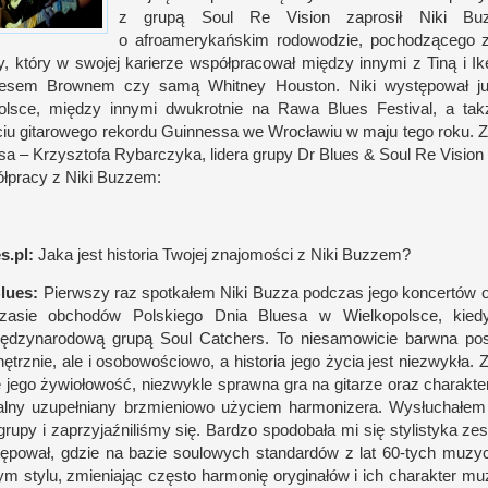
z g
rupą Soul Re Vision zaprosił Niki Bu
o a
froamerykań­skim rodowodzie, pochodzącego 
y, który
w s
wojej karierze współ­pracował między innymi
z T
iną
i I
k
sem Brow­nem czy samą Whit­ney Houston. Niki występował już k
ol­sce, między innymi dwukrot­nie na Rawa Blues Festival,
a t
ak
ciu gitarowego rekordu Guin­nessa we Wrocławiu
w m
aju tego roku. 
sa – Krzysz­tofa Rybar­czyka, lidera grupy Dr Blues
&
Soul Re Vision
ł­pracy
z N
iki Buzzem:
​.pl:
Jaka jest historia Twojej znajomo­ści
z N
iki Buzzem?
lues:
Pierw­szy raz spo­tkałem Niki Buzza pod­czas jego kon­cer­tów 
zasie obchodów Pol­skiego Dnia Bluesa
w W
iel­kopol­sce, ki
iędzynarodową grupą Soul Cat­chers. To nie­samowicie barwna post
ętrz­nie, ale
i o
sobowo­ściowo,
a h
istoria jego życia jest nie­zwykła
 jego żywiołowość, nie­zwykle sprawna gra na gitarze oraz charak­te
lny uzupeł­niany brzmieniowo użyciem har­monizera. Wysłuchałem k
grupy
i z
aprzyjaź­niliśmy się. Bar­dzo spodobała mi się stylistyka ze
ępował, gdzie na bazie soulowych stan­dar­dów
z l
at 60-​tych muzy
m stylu, zmieniając często har­monię oryginałów
i i
ch charak­ter mu