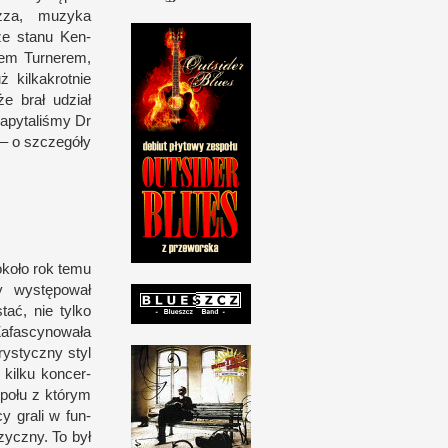
zza, muzyka
ze stanu Ken­
em Tur­nerem,
il­kakrot­nie
że brał udział
Zapytaliśmy Dr
 –
o s
zczegóły
około rok temu
edy występował
ać, nie tylko
. Zafascynowała
rystyczny styl
ilku kon­cer­
społu
z k
tórym
cy grali
w f
un­
zyczny. To był