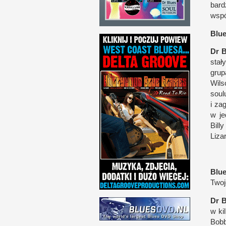
bar­
wspó
Blues
Dr B
stał
grup
Wil­
soul
i z
ag
w j
e
Bill
Liza
Blues
Twoj
Dr B
w k
Bob­