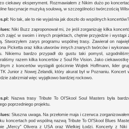
dzo ciekawy eks­peryment. Roz­mawiałem
z N
ikim dużo po kon­cer­ta
lne fascynacje muzyką soulową,
w s
zczegól­no­ści twór­czo­ścią Wil­
​.pl:
No tak, ale to nie wyjaśnia jak doszło do wspól­nych koncertów
lues:
Niki Buzz zaproponował mi, że jeśli zor­ganizuję kilka kon­cer­
ych zajęć
w s
woim
i i
nnych projek­tach, chęt­nie przyjedzie
i w
ystąpi
ą. Stworzyłem zarys programu wspól­nej trasy. Zawierał on naj­więk
sona Pic­ketta oraz kilka utworów innych znanych twór­ców
i w
ykonaw­
u. Nikiemu bar­dzo przy­padł do gustu taki pomysł, uzgod­niliśm
raliśmy razem kilka kon­cer­tów
z S
oul Re Vision. Jako ciekawostkę
d­nym
z k
on­cer­tów wystąpili gościn­nie Woj­tek Hof­f­mann, lider g
y
TK
Junior
z N
owej Zelan­dii, który akurat był
w P
oznaniu. Kon­cert
r­dzie zabrzmiał więc wyjąt­kowo bar­dziej rockowo.
​.pl:
Nazwa trasy Tribute To Ol’Skool Soul Masters była bar­dz
ego poprzed­niego projektu.
lues:
Słuszna uwaga. Na prze­łomie maja
i c
zerwca zor­ganizował
ilku kon­cer­tach pod wspólną nazwą Tribute To Ol’Skool Blues Mast
bie „Mercy” Olivera z
USA
oraz Wiel­kiej Łodzi. Kon­certy
z N
iki