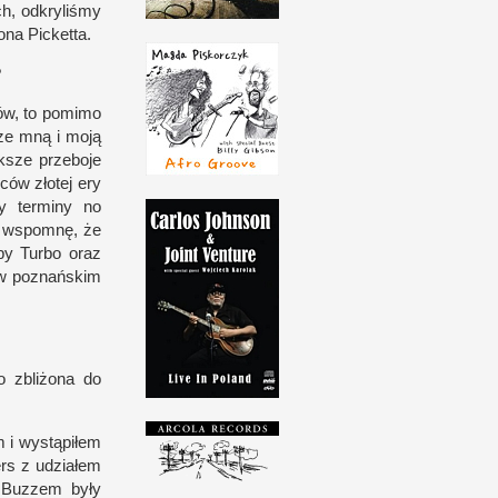
ch, odkryliśmy
sona Picketta.
?
tów, to pomimo
 ze mną
i m
oją
­sze prze­boje
ców złotej ery
y ter­miny no
 wspo­mnę, że
rupy Turbo oraz
w p
oznań­skim
o zbliżona do
em
i w
ystąpiłem
ers
z u
działem
 Buz­zem były