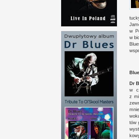
tuck
Jame
w P
w b
i
Blue
wspó
Blues
Dr B
w c
z m
zewn
mnie
woka
tów 
wyst
kowy