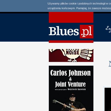
Używamy plików cookie i podobnych technologii w c
urządzeniu końcowym. Pamiętaj, że zawsze możesz 