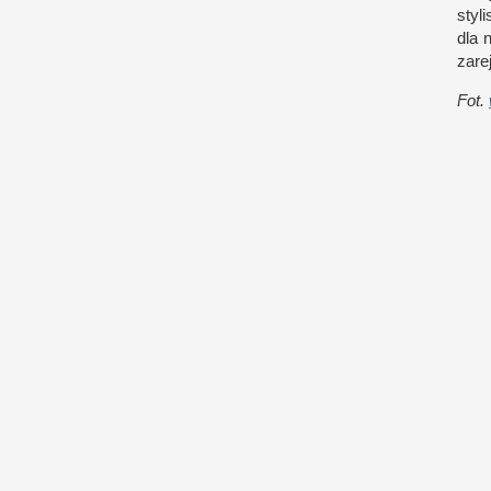
styl
dla 
zare
Fot.