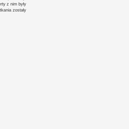
erty
z n
im były
tkania zostały