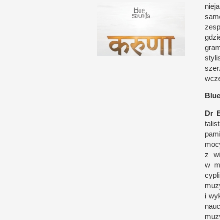
niej
sam
zesp
gdzi
gram
styl
szer
wcze
Blues
Dr B
tali
pami
mocy
z w
w 
cypl
muz
i w
y
nau
muzy