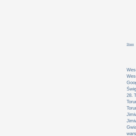
Share
Weso
Weso
Goog
Świę
28. 
Toru
Toru
Jimi
Jimi
Gwia
wars