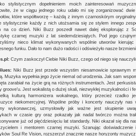
ako stylistycz­nym dopeł­nieniem moich zain­teresowań muzycz­
owite, że
w c
iągu jed­nego roku udało mi się zor­ganizować dwie
ołów, które współ­tworzę – każdą
z i
nnym czar­noskórym oryginal­
e stylistycz­nie każdy
z n
ich utoż­samia się ze stylem innego zesp
 na co dzień. Niki Buzz poszedł nawet dalej eks­plorując
z S
istykę czar­nej muzyki
z l
at siedem­dziesiątych. Pod jego czuj­n
zyliśmy nieco klimat wykonywanych wspól­nie utworów kierują
snego funku. Dało to nam dużo rado­ści
i o
dświeżyło nasze brzmieni
​.pl:
Czym zaskoczył Ciebie Niki Buzz, czego od niego się nauczyli
lues:
Niki Buzz jest przede wszystim nie­samowicie spraw­nym mul
stą. Muzyka wypeł­nia jego życie nie­mal od urodzenia. Jak sam wspom
ęta zarabiał na życie grą na róż­nych instrumen­tach. Jest per­kusis
 groove’u. Jest wokalistą
o d
użej skali, nie­zwykłej muzykal­no­ści
i f
e
ielką kul­turą har­monizera wokal­nego, który prze­cież rzadko j
m
uzyce nie­komer­cyj­nej. Wspólne próby
i k
on­certy nauczyły nas 
iny wykonaw­czej, uzmysłowiły jak ważne jest skupienie uwa
ykach
w c
zasie gry oraz pokazały jak nadal twór­czo można tra
konywane już od pięć­dziesięciu lat stan­dardy. Niki okazał się dla 
czycielem
i m
en­torem czar­nej muzyki. Szanując doświad­czenie
ków Soul Re Vision, roz­szerzył znacz­nie nasze horyzonty muzyc