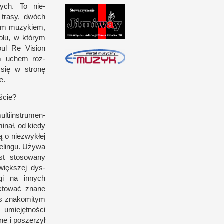
nych. To nie­
 trasy, dwóch
nym muzykiem,
ołu,
w k
tórym
oul Re Vision
ym uchem roz­
c się
w s
tronę
e.
ście?
­tiin­strumen­
inał, od kiedy
tą
o n
ie­zwykłej
elingu. Używa
est stosowany
więk­szej dys­
gi na innych
k­tować znane
nas znakomitym
i u
miejęt­no­ści
zne
i p
oszerzył