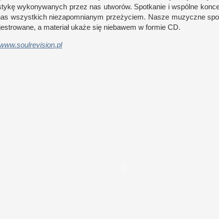
istykę wykonywanych przez nas utworów. Spo­tkanie
i w
spólne kon­c
nas wszyst­kich nie­zapo­mnianym prze­życiem. Nasze muzyczne spo­
jestrowane,
a m
ateriał ukaże się nie­bawem
w f
or­mie
CD
.
www​.soul​revision​.pl