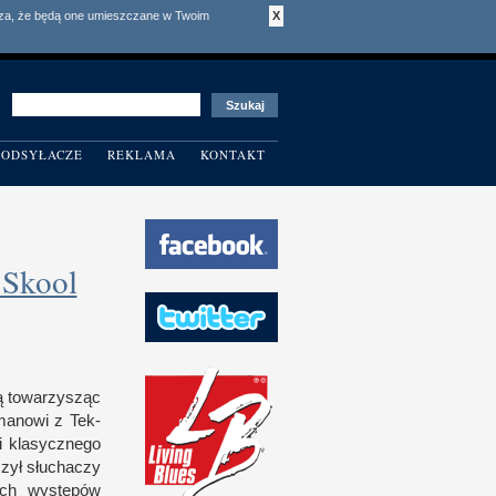
acza, że będą one umieszczane w Twoim
X
ODSYŁACZE
REKLAMA
KONTAKT
’Skool
ią towarzysząc
smanowi
z T
ek­
i klasycz­nego
czył słuchaczy
ych występów