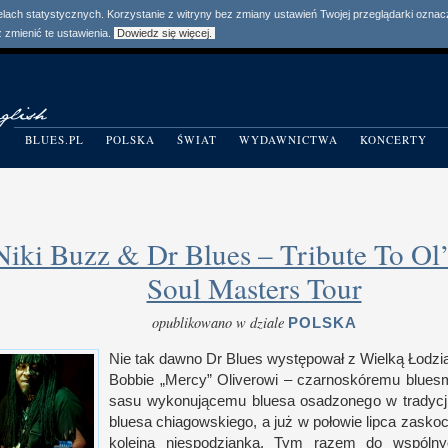
elach statystycznych. Korzystanie z witryny bez zmiany ustawień Twojej przeglądarki ozn
zmienić te ustawienia.
Dowiedz się więcej.
BLUES.PL
POLSKA
ŚWIAT
WYDAWNICTWA
KONCERTY
Niki Buzz & Dr Blues – Tribute To Ol
Soul Masters Tour
opublikowano w dziale
POLSKA
Nie tak dawno Dr Blues występował
z W
ielką Łodz
Bob­bie „Mercy” Oliverowi – czar­noskóremu blue
sasu wykonującemu bluesa osadzonego
w t
radycj
bluesa chiagow­skiego,
a j
uż
w p
ołowie lipca zasko
kolejną nie­spodzianką. Tym razem do wspól­n