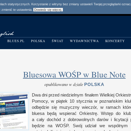
elach statystycznych. Korzystanie z witryny bez zmiany ustawień Twojej przeglądarki ozn
zmienić te ustawienia.
Dowiedz się więcej.
BLUES.PL
POLSKA
ŚWIAT
WYDAWNICTWA
KONCERTY
Bluesowa WOŚP w Blue Note
opublikowano w dziale
POLSKA
Dwa dni przed nie­dziel­nym finałem Wiel­kiej Orkiest
Pomocy,
w p
iątek 10 stycz­nia
w p
oznań­skim klu
odbędzie się muzyczny wieczór,
w r
amach któr
bluesa będą wspierać Orkiestrę. Wstęp do klub
a c
ały dochód
z d
obrowol­nych darów
i l
icytacji
będzie na
WOŚP
. Swój udział we wspól­nym