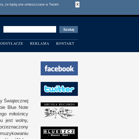
acza, że będą one umieszczane w Twoim
X
ODSYŁACZE
REKLAMA
KONTAKT
ry Świątecz­nej
bie Blue Note
ego miłośnicy
u jest wolny,
 prze­znaczony
 muzykowaniu