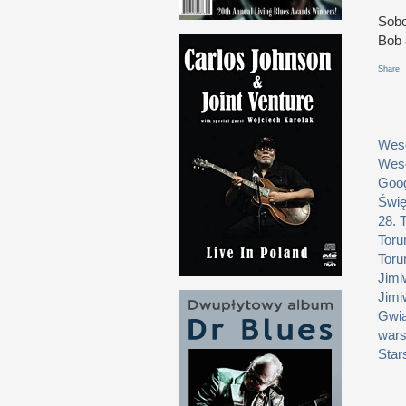
Sobo
Bob
Share
Weso
Weso
Goog
Świę
28. 
Toru
Toru
Jimi
Jimi
Gwia
wars
Star