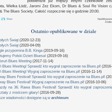
potwier­dzili już między innymi człon­kowie z
ta, Wielka Łódź, Jaromi Zez Ekom, Dr Blues
&
Soul Re Vision czy
&
The Blues Society. Całość roz­pocz­nie się
o g
odzinie 20:00.
Share
Opublikowan
Źródło
Ostatnio opublikowane w dziale
łych Świąt
(2020-12-23)
łych Świąt
(2020-04-09)
le przypomina B.B. Kinga
(2019-09-16)
tujemy Polski Dzień Bluesa!
(2019-09-16)
Toruń Blues Meeting
(2017-11-14)
ń Blues Meeting! Sprawdź kto wygrał zaproszenie na Blues.pl!
(2016-
ń Blues Meeting! Wygraj zaproszenie na Blues.pl!
(2016-11-14)
way Blues Festival! Sprawdź kto wygrał zaproszenie na Blues.pl!
(20
way Blues Festival! Wygraj zaproszenie na Blues.pl!
(2016-10-06)
zdy na 36. Rawa Blues Festival! Sprawdź kto wygrał zaproszenia
ztaty z mistrzem gitary!
(2016-09-28)
sze wiadomości dostępne są w
archiwum