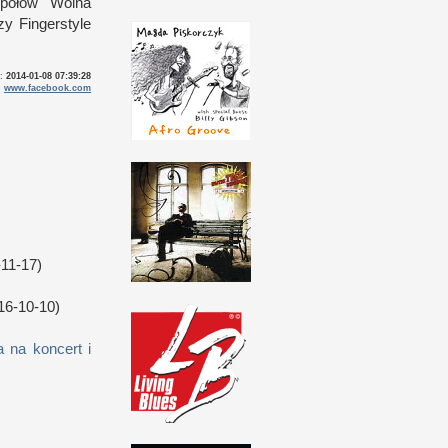
espołów Wolna
 Fin­ger­style
o:
2014-01-08 07:39:28
:
www.facebook.com
11-17)
16-10-10)
 na koncert i