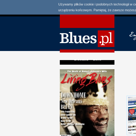
Używamy plików cookie i podobnych technologii w c
urządzeniu końcowym. Pamiętaj, że zawsze możesz 