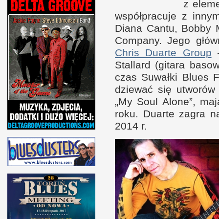
z e
leme
współ­pracuje
z i
nnymi
Diana Cantu, Bobby M
Com­pany. Jego głów
Chris Duarte Group
—
Stal­lard (gitara bas
czas Suwałki Blues F
dziewać się utworó
„My Soul Alone”, ma
roku. Duarte zagra 
2014 r.