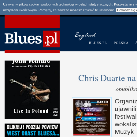
Używamy plików cookie i podobnych technologii w celach statystycznych. Korzystanie z
urządzeniu końcowym. Pamiętaj, że zawsze możesz zmienić te ustawienia.
Dowiedz się 
BLUES.PL
POLSKA
Chris Duarte na
opublik
Organi
ujaw­nil
festiw
wokali
Muzyk