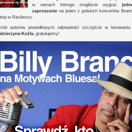
w r
amach którego mogli­ście wygrać
jed
zaproszenie
na jeden
z p
ol­skich kon­cer­tów Bran
t­nia
w R
aciborzu.
śród autorów prawidłowych odpowiedzi szczę­ście
w l
osowaniu
dzierzyna-​Koźla
, gratulujemy!