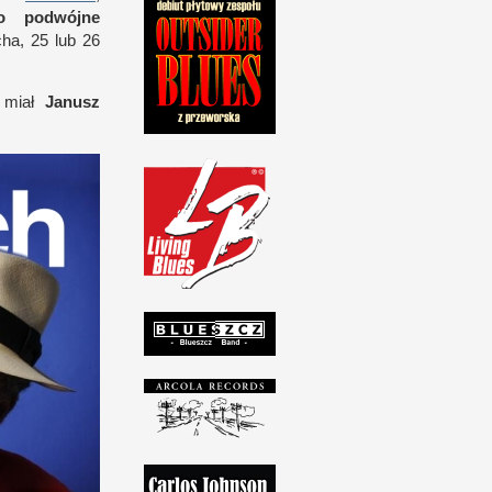
no podwójne
­cha, 25 lub 26
 miał
Janusz