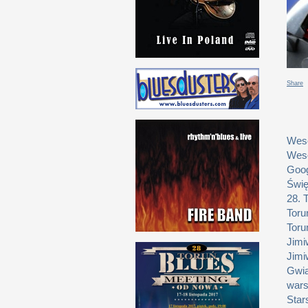
Share
Weso
Weso
Goog
Świę
28. 
Toru
Toru
Jimi
Jimi
Gwia
wars
Star