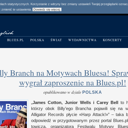
elach statystycznych. Korzystanie z witryny bez zmiany ustawień Twojej przeglądarki ozn
zmienić te ustawienia.
Dowiedz się więcej.
BLUES.PL
POLSKA
ŚWIAT
WYDAWNICTWA
KONCERTY
lly Branch na Motywach Bluesa! Spra
wygrał zaproszenie na Blues.pl!
opublikowano w dziale
POLSKA
„
James Cot­ton, Junior Wells
i C
arey Bell
to ha
którzy obok Billy’ego Bran­cha pojawili się na 
Alligator Records płycie «Harp Attack!»” – taka 
odpowiedź
w p
rzy­gotowanym przez por­tal Blues​.p
towicza, organizatora Festiwalu Motywy Blu