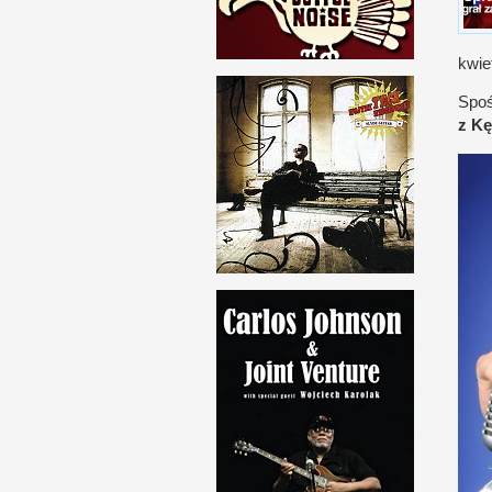
kwie
Spo­
z K
ę