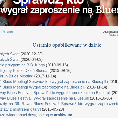
Share
Opublikowan
Źródło:
Ostatnio opublikowane w dziale
łych Świąt
(2020-12-23)
łych Świąt
(2020-04-09)
le przypomina B.B. Kinga
(2019-09-16)
tujemy Polski Dzień Bluesa!
(2019-09-16)
Toruń Blues Meeting
(2017-11-14)
ń Blues Meeting! Sprawdź kto wygrał zaproszenie na Blues.pl!
(2016-
ń Blues Meeting! Wygraj zaproszenie na Blues.pl!
(2016-11-14)
way Blues Festival! Sprawdź kto wygrał zaproszenie na Blues.pl!
(20
way Blues Festival! Wygraj zaproszenie na Blues.pl!
(2016-10-06)
zdy na 36. Rawa Blues Festival! Sprawdź kto wygrał zaproszenia
ztaty z mistrzem gitary!
(2016-09-28)
sze wiadomości dostępne są w
archiwum