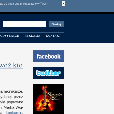
acza, że będą one umieszczane w Twoim
X
ODSYŁACZE
REKLAMA
KONTAKT
wdź kto
r­monij­karze,
wydanej przez
była poprawna
l
i M
arka Woj­
esa
kon­kur­sie
,