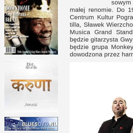
sowym 
małej renomie. Do 1
Cen­trum Kul­tur Pogr
tilla, Sławek Wierz­cho
Musica Grand Stan­
będzie gitarzysta Gwy
będzie grupa Mon­key
dowodzona przez har­m