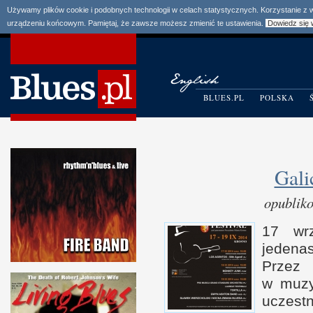
Używamy plików cookie i podobnych technologii w celach statystycznych. Korzystanie z
urządzeniu końcowym. Pamiętaj, że zawsze możesz zmienić te ustawienia.
Dowiedz się 
BLUES.PL
POLSKA
Gali
opublik
17 wrz
jedena
Przez 
w m
uz
uczest