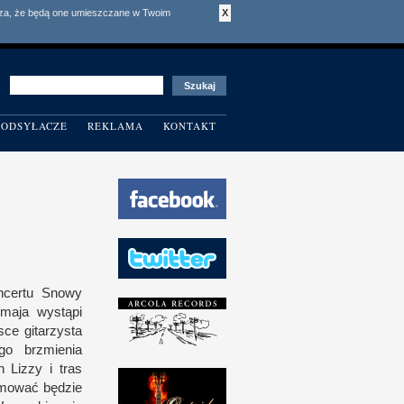
acza, że będą one umieszczane w Twoim
X
ODSYŁACZE
REKLAMA
KONTAKT
oncertu Snowy
 maja wystąpi
sce gitarzysta
ego brzmienia
in Lizzy
i t
ras
omować będzie