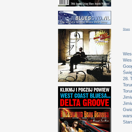
Share
Weso
Weso
Goog
Świę
28. 
Toru
Toru
Jimi
Jimi
Gwia
wars
Star