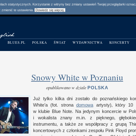
elach statystycznych. Korzystanie z witryny bez zmiany ustawień Twojej przeglądarki ozn
zmienić te ustawienia.
Dowiedz się więcej.
BLUES.PL
POLSKA
ŚWIAT
WYDAWNICTWA
KONCERTY
Snowy White w Poznaniu
opublikowano w dziale
POLSKA
Już tylko kilka dni zostało do poznańskiego k
White’a (fot. strona
domowa
artysty), który 10
w k
lubie Blue Note. Na jedynym koncercie
w P
ol
i w
okalista znany m.in.
z p
ięknego, głęboki
instrumentu,
a t
akże ze współpracy
z g
rupą Th
koncertowych
z c
złonkami zespołu Pink Floyd pr