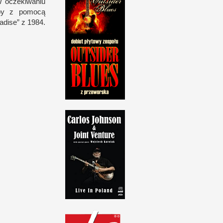
 o
czekiwaniu
ćby
z p
omocą
radise”
z 1
984.