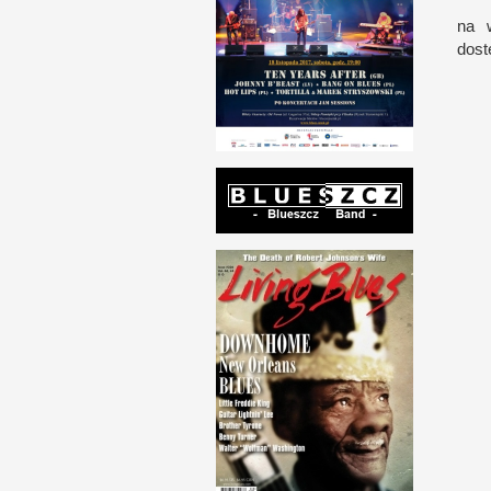
na 
dos