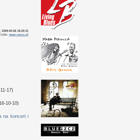
o:
2009-05-06 18:29:31
Źródło:
www.ranus.pl
11-17)
16-10-10)
 na koncert i