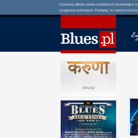
Używamy plików cookie i podobnych technologii w c
urządzeniu końcowym. Pamiętaj, że zawsze możesz 