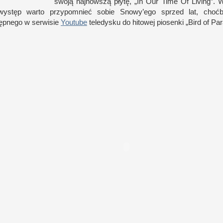
swoją najnowszą płytę, „In Our Time Of Living”.
W
występ warto przypomnieć sobie Snowy’ego sprzed lat, cho
tępnego
w s
erwisie
Youtube
teledysku do hitowej piosenki „Bird of Pa