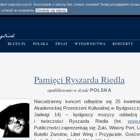
elach statystycznych. Korzystanie z witryny bez zmiany ustawień Twojej przeglądarki ozn
zmienić te ustawienia.
Dowiedz się więcej.
BLUES.PL
POLSKA
ŚWIAT
WYDAWNICTWA
KONCERTY
Pamięci Ryszarda Riedla
opublikowano w dziale
POLSKA
Niecodzienny koncert odbędzie się 25 kwietn
Akademickiej Przestrzeni Kulturalnej
w B
ydgoszczy
Jadwigi 14) – bydgoscy muzycy oddadzą 
i t
wórczości Ryszarda Riedla (fot.
www.
Publiczności zaprezentują się: Żuki, Własny Port, L
Butelki Zwrotne, Littel Wing
i P
rzyjaciele. Gośćm