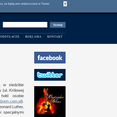
acza, że będą one umieszczane w Twoim
X
ODSYŁACZE
REKLAMA
KONTAKT
ia
w s
iedzibie
 (ul. Królowej
hołd osobie
dzem.com.pl
).
eonard Luther,
i specjalnymi