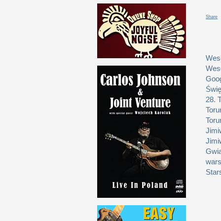
Share
Weso
Weso
Goog
Świę
28. 
Toru
Toru
Jimi
Jimi
Gwia
wars
Star