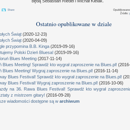
będą Sebastian Riedel
i M
ichał Kielak.
Share
Opublikowan
Źródło:
Ostatnio opublikowane w dziale
łych Świąt
(2020-12-23)
łych Świąt
(2020-04-09)
le przypomina B.B. Kinga
(2019-09-16)
tujemy Polski Dzień Bluesa!
(2019-09-16)
Toruń Blues Meeting
(2017-11-14)
ń Blues Meeting! Sprawdź kto wygrał zaproszenie na Blues.pl!
(2016-
ń Blues Meeting! Wygraj zaproszenie na Blues.pl!
(2016-11-14)
way Blues Festival! Sprawdź kto wygrał zaproszenie na Blues.pl!
(20
way Blues Festival! Wygraj zaproszenie na Blues.pl!
(2016-10-06)
zdy na 36. Rawa Blues Festival! Sprawdź kto wygrał zaproszenia
ztaty z mistrzem gitary!
(2016-09-28)
sze wiadomości dostępne są w
archiwum