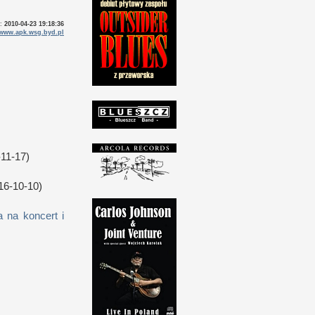
o:
2010-04-23 19:18:36
www.apk.wsg.byd.pl
11-17)
16-10-10)
 na koncert i