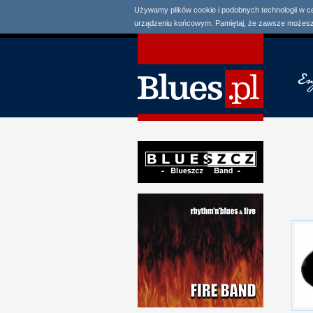
Używamy plików cookie i podobnych technologii w c
urządzeniu końcowym. Pamiętaj, że zawsze możesz 