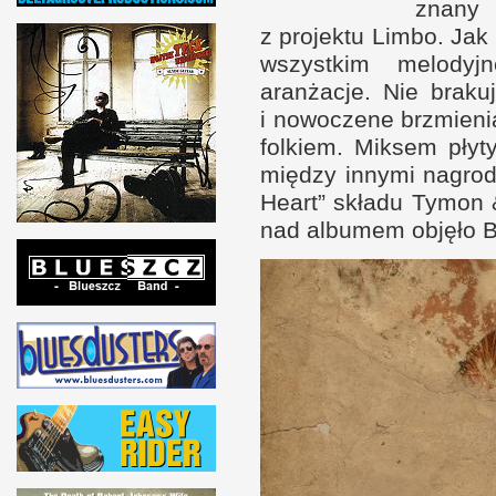
znany
z p
rojektu Limbo. Jak
wszystkim melody
aranżacje. Nie brakuj
i n
owoczene brzmieni
folkiem. Miksem płyt
między innymi nagrod
Heart” składu Tymon 
nad albumem objęło Bl