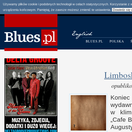
Używamy plików cookie i podobnych technologii w celach statystycznych. Korzystanie z
urządzeniu końcowym. Pamiętaj, że zawsze możesz zmienić te ustawienia.
Dowiedz się 
BLUES.PL
POLSKA
Limbos
opublik
Koniec
wydaw
w k
li
„Cafe B
August