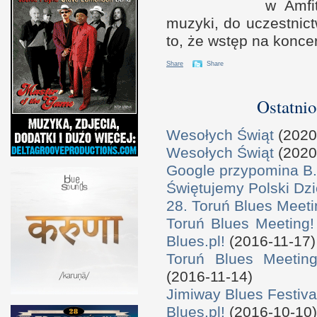
w A
mf
muzyki, do uczestnic
to, że wstęp na koncer
Share
Share
Ostatnio
Wesołych Świąt
(2020
Wesołych Świąt
(2020
Google przypomina B.
Świętujemy Polski Dzi
28. Toruń Blues Meeti
Toruń Blues Meeting!
Blues.pl!
(2016-11-17)
Toruń Blues Meeting
(2016-11-14)
Jimiway Blues Festiva
Blues.pl!
(2016-10-10)