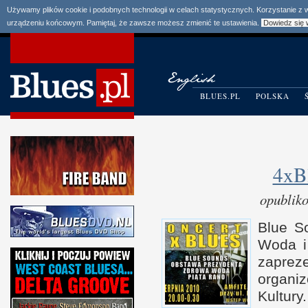
Używamy plików cookie i podobnych technologii w celach statystycznych. Korzystanie z
urządzeniu końcowym. Pamiętaj, że zawsze możesz zmienić te ustawienia.
Dowiedz się 
BLUES.PL
POLSKA
4xB
opublik
Blue S
Woda
zaprez
organi
Kultury