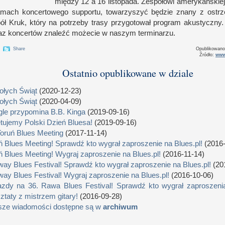
między 12
a 1
6 listopada. Zespołowi amerykańskie
mach koncertowego supportu, towarzyszyć będzie znany
z o
str
ół Kruk, który na potrzeby trasy przygotował program akustyczny
z koncertów znaleźć możecie
w n
aszym terminarzu.
Share
Opublikowan
Źródło:
www
Ostatnio opublikowane w dziale
łych Świąt
(2020-12-23)
łych Świąt
(2020-04-09)
le przypomina B.B. Kinga
(2019-09-16)
tujemy Polski Dzień Bluesa!
(2019-09-16)
Toruń Blues Meeting
(2017-11-14)
ń Blues Meeting! Sprawdź kto wygrał zaproszenie na Blues.pl!
(2016-
ń Blues Meeting! Wygraj zaproszenie na Blues.pl!
(2016-11-14)
way Blues Festival! Sprawdź kto wygrał zaproszenie na Blues.pl!
(20
way Blues Festival! Wygraj zaproszenie na Blues.pl!
(2016-10-06)
zdy na 36. Rawa Blues Festival! Sprawdź kto wygrał zaproszenia
ztaty z mistrzem gitary!
(2016-09-28)
sze wiadomości dostępne są w
archiwum