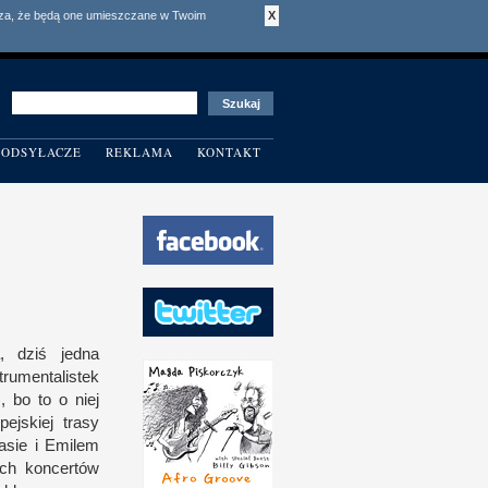
acza, że będą one umieszczane w Twoim
X
ODSYŁACZE
REKLAMA
KONTAKT
a, dziś jedna
umentalistek
), bo to
o n
iej
ejskiej trasy
basie
i E
milem
ych koncertów