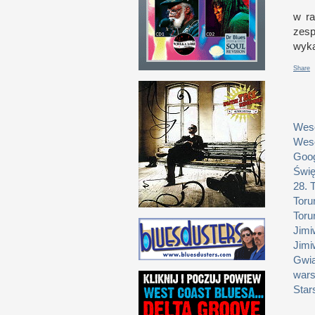
w r
a
zesp
wyka
Share
Weso
Weso
Goog
Świę
28. 
Toru
Toru
Jimi
Jimi
Gwia
wars
Star