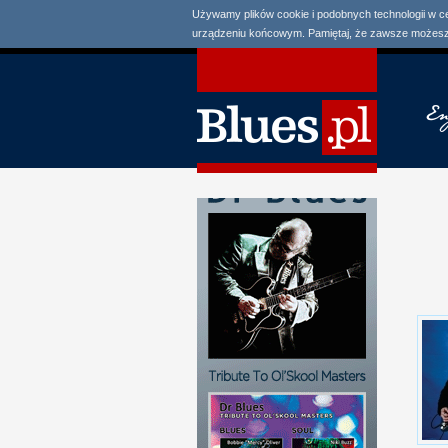
Używamy plików cookie i podobnych technologii w c
urządzeniu końcowym. Pamiętaj, że zawsze możesz 