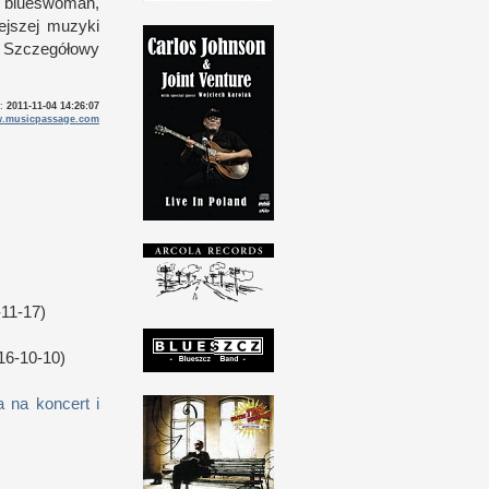
j blueswoman,
zejszej muzyki
. Szczegółowy
o:
2011-11-04 14:26:07
.musicpassage.com
11-17)
16-10-10)
 na koncert i