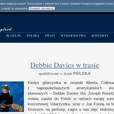
elach statystycznych. Korzystanie z witryny bez zmiany ustawień Twojej przeglądarki ozn
zmienić te ustawienia.
Dowiedz się więcej.
BLUES.PL
POLSKA
ŚWIAT
WYDAWNICTWA
KONCERTY
Debbie Davies w trasie
opublikowano w dziale
POLSKA
Kiedyś gitarzystka
w z
espole Alberta Collins
z n
ajpopularniejszych amerykańskich instr
bluesowych – Debbie Davies (fot. Joseph Rosen
mowa, zawita do Polski
w r
amach swojej europ
koncertowej. Gitarzystka, wraz
z J
oe Fondą na 
Grossem na perkusji, zagra
u n
as pięć klubow