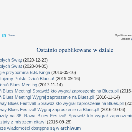
Share
Opublikowan
Źródło:
Ostatnio opublikowane w dziale
łych Świąt
(2020-12-23)
łych Świąt
(2020-04-09)
le przypomina B.B. Kinga
(2019-09-16)
tujemy Polski Dzień Bluesa!
(2019-09-16)
Toruń Blues Meeting
(2017-11-14)
ń Blues Meeting! Sprawdź kto wygrał zaproszenie na Blues.pl!
(2016-
ń Blues Meeting! Wygraj zaproszenie na Blues.pl!
(2016-11-14)
way Blues Festival! Sprawdź kto wygrał zaproszenie na Blues.pl!
(20
way Blues Festival! Wygraj zaproszenie na Blues.pl!
(2016-10-06)
zdy na 36. Rawa Blues Festival! Sprawdź kto wygrał zaproszenia
ztaty z mistrzem gitary!
(2016-09-28)
sze wiadomości dostępne są w
archiwum