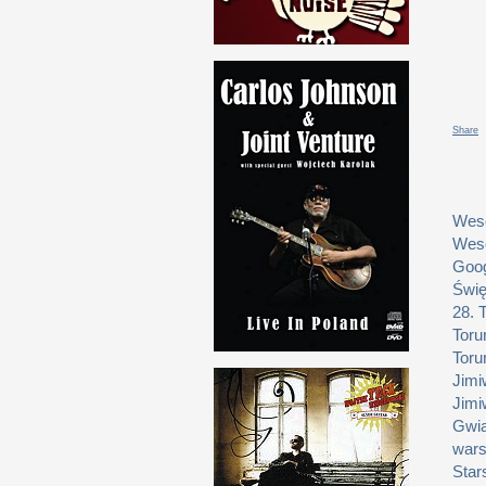
Share
Weso
Weso
Goog
Świę
28. 
Toru
Toru
Jimi
Jimi
Gwia
wars
Star