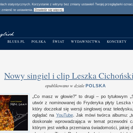
elach statystycznych. Korzystanie z witryny bez zmiany ustawień Twojej przeglądarki ozn
zmienić te ustawienia.
Dowiedz się więcej.
BLUES.PL
POLSKA
ŚWIAT
WYDAWNICTWA
KONCERTY
Nowy singiel i clip Leszka Cichońsk
opublikowano w dziale
POLSKA
„
Co masz
w g
łowie?” to drugi – po tytułowym 
utwór
z n
ominowanej do Fryderyka płyty Leszka C
który doczekał się wer­sji sin­glowej oraz teledysku
oglądać na
YouTube
. Jak mówi twórca albumu: „t
doskonale wprowadzająca
w t
emat prze­wodni c
którym jest wielka prze­miana świadomo­ści, jakiej