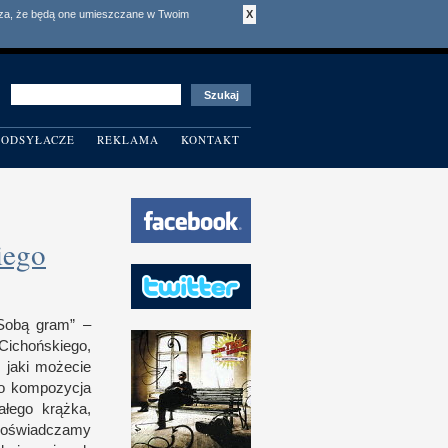
acza, że będą one umieszczane w Twoim
X
ODSYŁACZE
REKLAMA
KONTAKT
iego
„Sobą gram” –
ichoń­skiego,
, jaki możecie
o kom­pozycja
ałego krążka,
 doświad­czamy