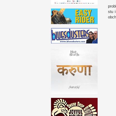
prob
stu
obch