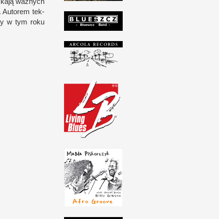
ykają waż­nych
. Autorem tek­
óry
w t
ym roku