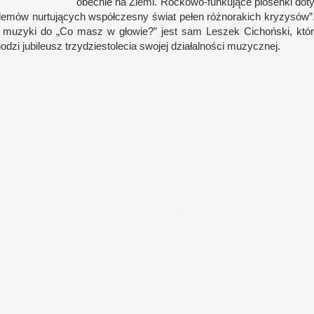
obec­nie na Ziemi. Rockowo-​funkujące piosenki dot
lemów nur­tujących współ­czesny świat pełen róż­norakich kryzysów”
i m
uzyki do „Co masz
w g
łowie?” jest sam Leszek Cichoń­ski, kt
odzi jubile­usz trzydziestolecia swojej działal­no­ści muzycznej.