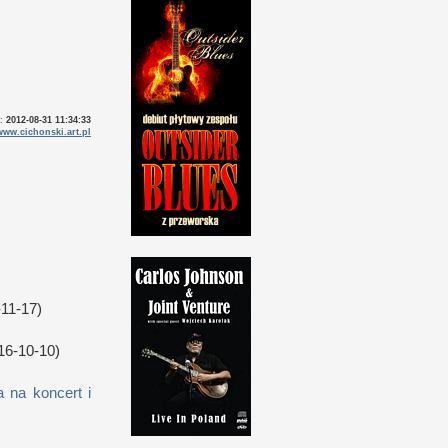
o:
2012-08-31 11:34:33
www.cichonski.art.pl
11-17)
16-10-10)
 na koncert i