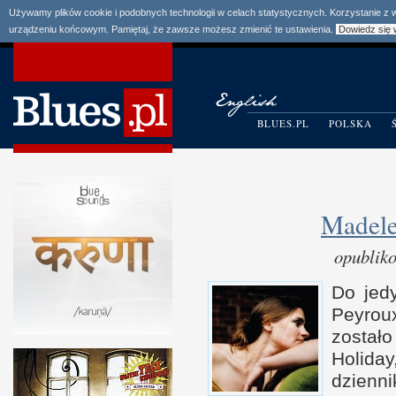
Używamy plików cookie i podobnych technologii w celach statystycznych. Korzystanie z
urządzeniu końcowym. Pamiętaj, że zawsze możesz zmienić te ustawienia.
Dowiedz się 
BLUES.PL
POLSKA
Madele
opublik
Do jed
Peyro
zostało
Holid
dzien