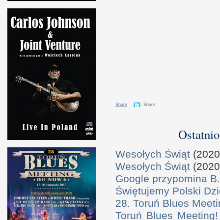
Share
Share
Ostatnio
Wesołych Świąt
(2020
Wesołych Świąt
(2020
Google przypomina B.
Świętujemy Polski Dzi
28. Toruń Blues Meeti
Toruń Blues Meeting!