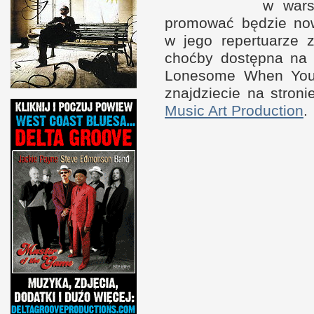
w w
ar
promować będzie n
w j
ego repertuarze z
choćby dostępna n
Lonesome When You G
znajdziecie na stron
Music Art Production
.